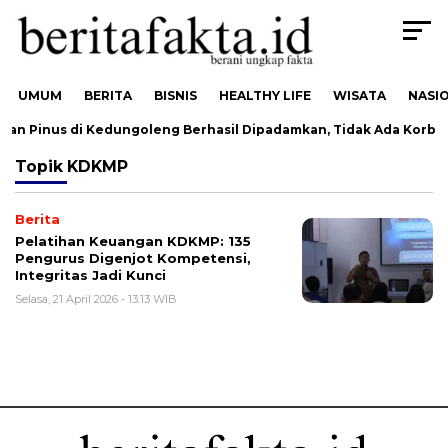
UMUM
BERITA
BISNIS
HEALTHY LIFE
WISATA
NASI
an Pinus di Kedungoleng Berhasil Dipadamkan, Tidak Ada Korba
Topik
KDKMP
Berita
Pelatihan Keuangan KDKMP: 135
Pengurus Digenjot Kompetensi,
Integritas Jadi Kunci
Selasa, 21 April 2026 - 13:13 WIB