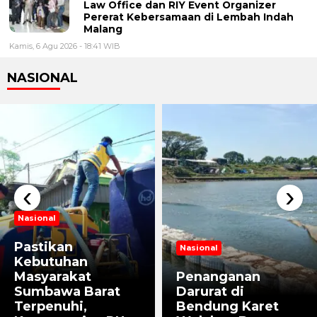
Law Office dan RIY Event Organizer
Pererat Kebersamaan di Lembah Indah
Malang
Kamis, 6 Agu 2026 - 18:41 WIB
NASIONAL
‹
›
Nasional
Pastikan
Nasional
Kebutuhan
Masyarakat
Penanganan
Sumbawa Barat
Darurat di
Terpenuhi,
Bendung Karet