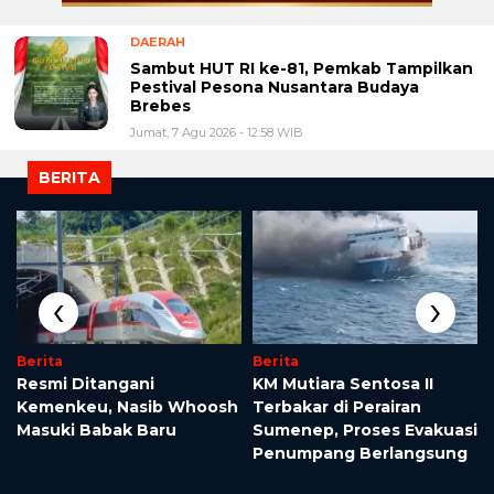
DAERAH
Sambut HUT RI ke-81, Pemkab Tampilkan
Pestival Pesona Nusantara Budaya
Brebes
Jumat, 7 Agu 2026 - 12:58 WIB
BERITA
‹
›
Berita
Berita
Resmi Ditangani
KM Mutiara Sentosa II
Kemenkeu, Nasib Whoosh
Terbakar di Perairan
Masuki Babak Baru
Sumenep, Proses Evakuasi
Penumpang Berlangsung