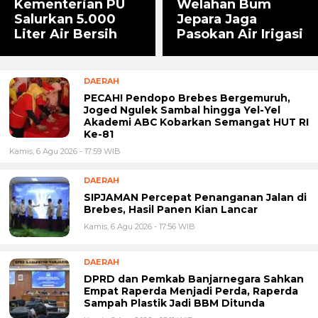
Kementerian PU
Welahan Bum
Salurkan 5.000
Jepara Jaga
Liter Air Bersih
Pasokan Air Irigasi
DAERAH
PECAH! Pendopo Brebes Bergemuruh,
Joged Ngulek Sambal hingga Yel-Yel
Akademi ABC Kobarkan Semangat HUT RI
Ke-81
Kamis, 6 Agu 2026 - 17:59 WIB
DAERAH
SIPJAMAN Percepat Penanganan Jalan di
Brebes, Hasil Panen Kian Lancar
Kamis, 6 Agu 2026 - 17:56 WIB
DAERAH
DPRD dan Pemkab Banjarnegara Sahkan
Empat Raperda Menjadi Perda, Raperda
Sampah Plastik Jadi BBM Ditunda