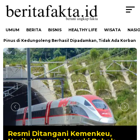
UMUM
BERITA
BISNIS
HEALTHY LIFE
WISATA
NASI
us di Kedungoleng Berhasil Dipadamkan, Tidak Ada Korban
Resmi Ditangani Kemenkeu,