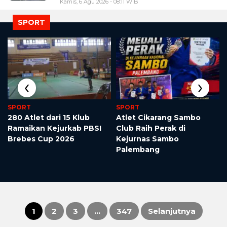
Kamis, 6 Agu 2026 - 08:11 WIB
SPORT
‹
›
SPORT
SPORT
280 Atlet dari 15 Klub
Atlet Cikarang Sambo
Ramaikan Kejurkab PBSI
Club Raih Perak di
0
Brebes Cup 2026
Kejurnas Sambo
Palembang
1
2
3
…
347
Selanjutnya
Paginasi