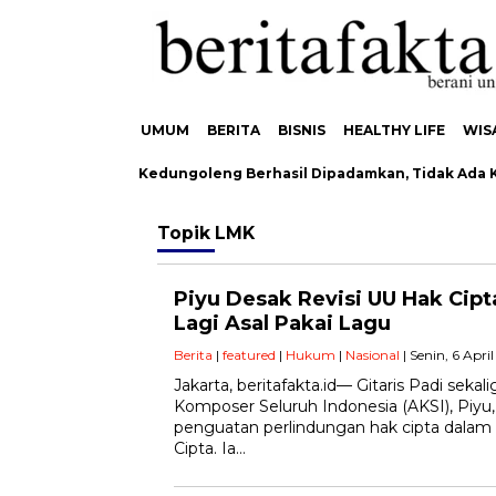
UMUM
BERITA
BISNIS
HEALTHY LIFE
WIS
n Hutan Pinus di Kedungoleng Berhasil Dipadamkan, Tidak Ada K
Topik
LMK
Piyu Desak Revisi UU Hak Cipt
Lagi Asal Pakai Lagu
Berita
|
featured
|
Hukum
|
Nasional
| Senin, 6 Apri
Jakarta, beritafakta.id— Gitaris Padi sekal
Komposer Seluruh Indonesia (AKSI), Piy
penguatan perlindungan hak cipta dalam
Cipta. Ia…