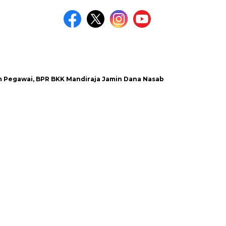
ai, BPR BKK Mandiraja Jamin Dana Nasabah Aman
Satlantas