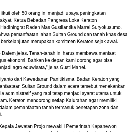
ikuti oleh 50 orang ini menjadi upaya peningkatan
akyat. Ketua Bebadan Pangresa Loka Keraton
Hadiningrat Raden Mas Gustilantika Marrel Suryokusumo.
hwa pemanfaatan lahan Sultan Ground dan tanah khas desa
n berkelanjutan merupakan komitmen Keraton sejak awal.
 Dalem jelas. Tanah-tanah ini harus membawa manfaat
igus ekonomi. Bahkan ke depan kami dorong agar bisa
adi agro eduwisata,” jelas Gusti Marrel.
iyanto dari Kawedanan Panitikisma, Badan Keraton yang
nfaataan Sultan Ground dalam acara tersebut menekankan
la administratif yang rapi tetap menjadi syarat utama untuk
ram. Keraton mendorong setiap Kalurahan agar memiliki
dalam pemanfaatan tanah termasuk penetapan zona dan
l.
 Kepala Jawatan Projo mewakili Pemerintah Kapanewon