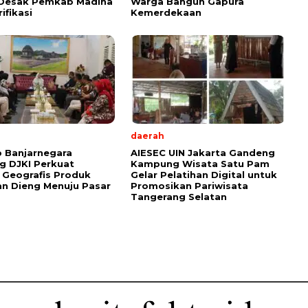
 Desak Pemkab Madina
Warga Bangun Gapura
rifikasi
Kemerdekaan
daerah
 Banjarnegara
AIESEC UIN Jakarta Gandeng
g DJKI Perkuat
Kampung Wisata Satu Pam
i Geografis Produk
Gelar Pelatihan Digital untuk
n Dieng Menuju Pasar
Promosikan Pariwisata
Tangerang Selatan