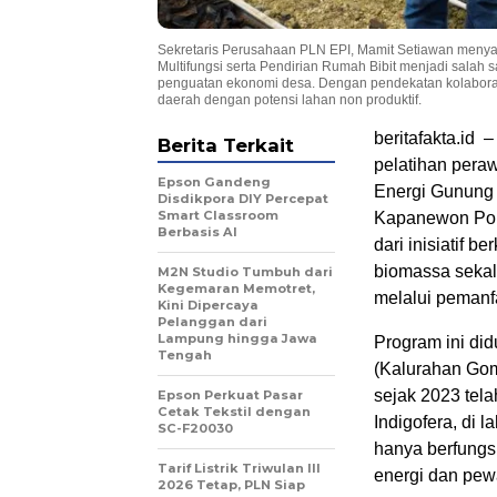
Sekretaris Perusahaan PLN EPI, Mamit Setiawan meny
Multifungsi serta Pendirian Rumah Bibit menjadi salah s
penguatan ekonomi desa. Dengan pendekatan kolaboratif,
daerah dengan potensi lahan non produktif.
beritafakta.id
Berita Terkait
pelatihan pera
Epson Gandeng
Energi Gunung 
Disdikpora DIY Percepat
Smart Classroom
Kapanewon Ponj
Berbasis AI
dari inisiatif
biomassa seka
M2N Studio Tumbuh dari
Kegemaran Memotret,
melalui pemanfa
Kini Dipercaya
Pelanggan dari
Lampung hingga Jawa
Program ini di
Tengah
(Kalurahan Go
sejak 2023 tel
Epson Perkuat Pasar
Cetak Tekstil dengan
Indigofera, di 
SC-F20030
hanya berfungsi
Tarif Listrik Triwulan III
energi dan pew
2026 Tetap, PLN Siap