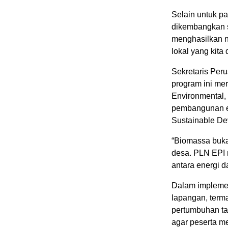
Selain untuk pa
dikembangkan s
menghasilkan ni
lokal yang kita
Sekretaris Pe
program ini me
Environmental,
pembangunan e
Sustainable D
“Biomassa bukan
desa. PLN EPI m
antara energi 
Dalam implement
lapangan, term
pertumbuhan ta
agar peserta m