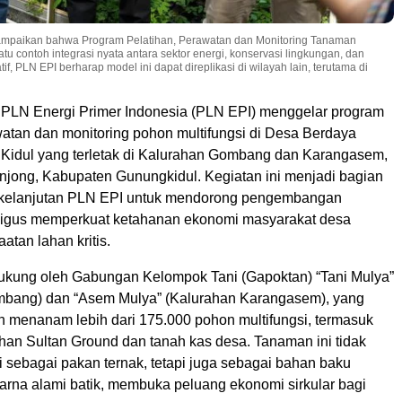
ampaikan bahwa Program Pelatihan, Perawatan dan Monitoring Tanaman
atu contoh integrasi nyata antara sektor energi, konservasi lingkungan, dan
 PLN EPI berharap model ini dapat direplikasi di wilayah lain, terutama di
 – PLN Energi Primer Indonesia (PLN EPI) menggelar program
watan dan monitoring pohon multifungsi di Desa Berdaya
Kidul yang terletak di Kalurahan Gombang dan Karangasem,
ong, Kabupaten Gunungkidul. Kegiatan ini menjadi bagian
 berkelanjutan PLN EPI untuk mendorong pengembangan
ligus memperkuat ketahanan ekonomi masyarakat desa
atan lahan kritis.
dukung oleh Gabungan Kelompok Tani (Gapoktan) “Tani Mulya”
mbang) dan “Asem Mulya” (Kalurahan Karangasem), yang
ah menanam lebih dari 175.000 pohon multifungsi, termasuk
lahan Sultan Ground dan tanah kas desa. Tanaman ini tidak
 sebagai pakan ternak, tetapi juga sebagai bahan baku
arna alami batik, membuka peluang ekonomi sirkular bagi