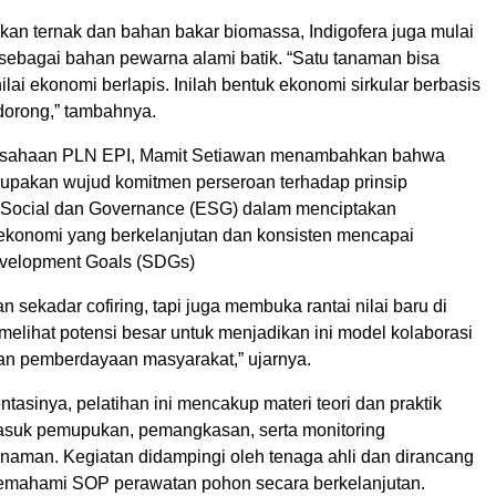
kan ternak dan bahan bakar biomassa, Indigofera juga mulai
ebagai bahan pewarna alami batik. “Satu tanaman bisa
lai ekonomi berlapis. Inilah bentuk ekonomi sirkular berbasis
 dorong,” tambahnya.
rusahaan PLN EPI, Mamit Setiawan menambahkan bahwa
rupakan wujud komitmen perseroan terhadap prinsip
 Social dan Governance (ESG) dalam menciptakan
konomi yang berkelanjutan dan konsisten mencapai
evelopment Goals (SDGs)
 sekadar cofiring, tapi juga membuka rantai nilai baru di
elihat potensi besar untuk menjadikan ini model kolaborasi
dan pemberdayaan masyarakat,” ujarnya.
asinya, pelatihan ini mencakup materi teori dan praktik
asuk pemupukan, pemangkasan, serta monitoring
naman. Kegiatan didampingi oleh tenaga ahli dan dirancang
emahami SOP perawatan pohon secara berkelanjutan.