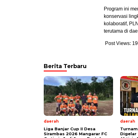
Program ini men
konservasi lin
kolaboratif, PLN
terutama di dae
Post Views:
19
Berita Terbaru
daerah
daerah
Liga Banjar Cup II Desa
Turname
Sirambas 2026 Mangarar FC
Digelar