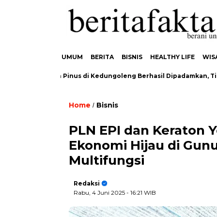
UMUM
BERITA
BISNIS
HEALTHY LIFE
WIS
karan Hutan Pinus di Kedungoleng Berhasil Dipadamkan, Tidak A
Home
Bisnis
/
PLN EPI dan Keraton 
Ekonomi Hijau di Gun
Multifungsi
Redaksi
Rabu, 4 Juni 2025
- 16:21 WIB