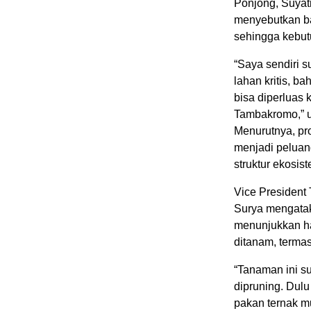
Ponjong, Suyat
menyebutkan ba
sehingga kebut
“Saya sendiri s
lahan kritis, 
bisa diperluas 
Tambakromo,” u
Menurutnya, pro
menjadi peluan
struktur ekosis
Vice President 
Surya mengatak
menunjukkan has
ditanam, termas
“Tanaman ini su
dipruning. Dul
pakan ternak mul