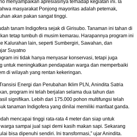
no menyampaikan apresiasinya terhadap kegiatan ini. Ia
hwa masyarakat Ponjong mayoritas adalah peternak,
uhan akan pakan sangat tinggi.
udah tanam Indigofera sejak di Girisubo. Tanaman ini tahan di
bahkan tetap tumbuh di musim kemarau. Harapannya program ini
ke Kalurahan lain, seperti Sumbergiri, Sawahan, dan
jar Suyatno
gram ini tidak hanya menyasar konservasi, tetapi juga
g untuk meningkatkan pendapatan warga dan memperbaiki
tem di wilayah yang rentan kekeringan.
Transisi Energi dan Perubahan Iklim PLN, Anindita Satria
an, program ini telah berjalan selama dua tahun dan
il signifikan. Lebih dari 175.000 pohon multifungsi telah
uk tanaman Indigofera yang dinilai memiliki manfaat ganda.
dah mencapai tinggi rata-rata 4 meter dan siap untuk
u warga sampai jual sapi demi kasih makan sapi. Sekarang
ai bisa dipenuhi sendiri. Ini transformasi,” ujar Anindita.