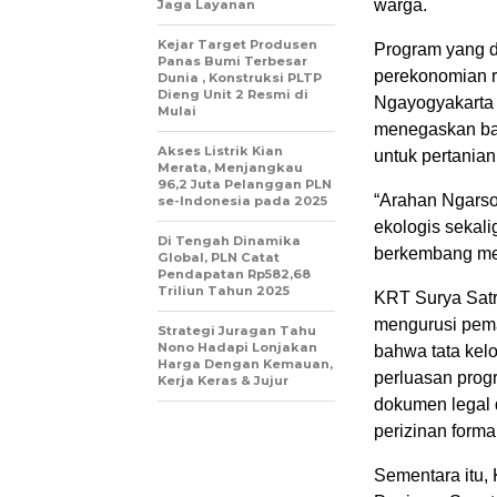
warga.
Jaga Layanan
Kejar Target Produsen
Program yang di
Panas Bumi Terbesar
perekonomian r
Dunia , Konstruksi PLTP
Dieng Unit 2 Resmi di
Ngayogyakarta 
Mulai
menegaskan ba
Akses Listrik Kian
untuk pertania
Merata, Menjangkau
96,2 Juta Pelanggan PLN
“Arahan Ngarso
se-Indonesia pada 2025
ekologis sekal
Di Tengah Dinamika
berkembang menj
Global, PLN Catat
Pendapatan Rp582,68
Triliun Tahun 2025
KRT Surya Satr
mengurusi pema
Strategi Juragan Tahu
Nono Hadapi Lonjakan
bahwa tata kelo
Harga Dengan Kemauan,
perluasan prog
Kerja Keras & Jujur
dokumen legal 
perizinan forma
Sementara itu,