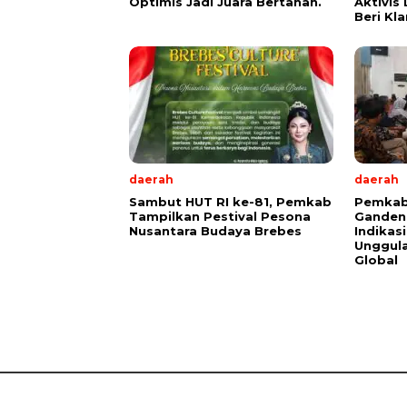
Optimis Jadi Juara Bertahan.
Aktivis
Beri Kla
daerah
daerah
Sambut HUT RI ke-81, Pemkab
Pemkab
Tampilkan Pestival Pesona
Ganden
Nusantara Budaya Brebes
Indikas
Unggula
Global