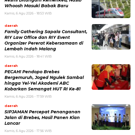
Resmi Ditangani Kemenkeu, Nasib
Whoosh Masuki Babak Baru
Kamis, 6 Agu 2026 - 18:53 WIB
daerah
Family Gathering Sapala Consultant,
RIY Law Office dan RIY Event
Organizer Pererat Kebersamaan di
Lembah Indah Malang
Kamis, 6 Agu 2026 - 18:41 WIB
daerah
PECAH! Pendopo Brebes
Bergemuruh, Joged Ngulek Sambal
hingga Yel-Yel Akademi ABC
Kobarkan Semangat HUT RI Ke-81
Kamis, 6 Agu 2026 - 17:59 WIB
daerah
SIPJAMAN Percepat Penanganan
Jalan di Brebes, Hasil Panen Kian
Lancar
Kamis, 6 Agu 2026 - 17:56 WIB