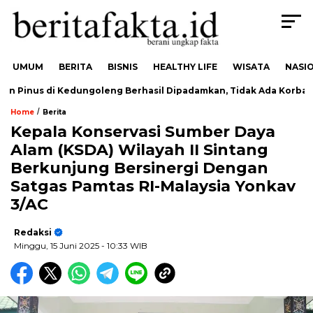
UMUM
BERITA
BISNIS
HEALTHY LIFE
WISATA
NASI
 Pinus di Kedungoleng Berhasil Dipadamkan, Tidak Ada Korban
/
Home
Berita
Kepala Konservasi Sumber Daya
Alam (KSDA) Wilayah II Sintang
Berkunjung Bersinergi Dengan
Satgas Pamtas RI-Malaysia Yonkav
3/AC
Redaksi
Minggu, 15 Juni 2025
- 10:33 WIB