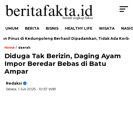
UMUM
BERITA
BISNIS
HEALTHY LIFE
WISATA
NASI
an Pinus di Kedungoleng Berhasil Dipadamkan, Tidak Ada Korban
/
Home
daerah
Diduga Tak Berizin, Daging Ayam
Impor Beredar Bebas di Batu
Ampar
Redaksi
Selasa, 1 Juli 2025
- 10:57 WIB