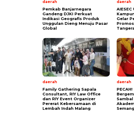
daerah
daerah
Pemkab Banjarnegara
AIESEC 
Gandeng DJKI Perkuat
Kampun
Indikasi Geografis Produk
Gelar P
Unggulan Dieng Menuju Pasar
Promosi
Global
Tangera
daerah
daerah
Family Gathering Sapala
PECAH!
Consultant, RIY Law Office
Bergem
dan RIY Event Organizer
Sambal 
Pererat Kebersamaan di
Akadem
Lembah Indah Malang
Semanga