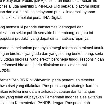
l Pelayanan Publik (MPP) di seluruh Indonesia. Selain itu
onesia juga memiliki SP4N-LAPOR! sebagai platform publik
n dan akuntabilitas pelayanan publik. Integrasi layanan
h dilakukan melalui portal INA Digital.
ang memasuki periode transformasi demografi dan
eskipun sektor publik semakin berkembang, negara ini
populasi produktif yang dapat dimanfaatkan,” ujarnya.
ksana menekankan perlunya strategi reformasi birokrasi untuk
ngan birokrasi yang ada dan yang sedang berkembang, serta
dkan birokrasi yang efektif, berkinerja tinggi, responsif, dan
gi reformasi birokrasi perlu dilakukan untuk mencapai
s 2045.
Menteri PANRB Rini Widyantini pada pertemuan tersebut
wa riset yang dilakukan Prospera sangat strategis karena
an refleksi mendalam terhadap capaian dan tantangan
rasi yang telah diupayakan Pemerintah Indonesia sejak tahun
si antara Kementerian PANRB dengan Prospera telah