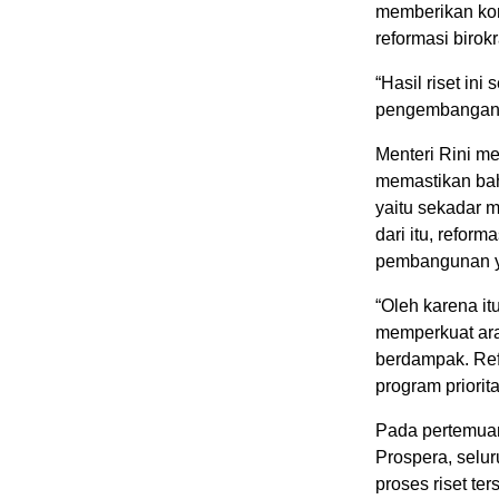
memberikan kon
reformasi birok
“Hasil riset in
pengembangan re
Menteri Rini me
memastikan bah
yaitu sekadar m
dari itu, refor
pembangunan ya
“Oleh karena itu
memperkuat arah
berdampak. Ref
program priorit
Pada pertemuan
Prospera, selur
proses riset te