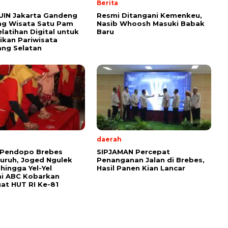
Berita
UIN Jakarta Gandeng
Resmi Ditangani Kemenkeu,
g Wisata Satu Pam
Nasib Whoosh Masuki Babak
elatihan Digital untuk
Baru
kan Pariwisata
ng Selatan
daerah
 Pendopo Brebes
SIPJAMAN Percepat
uruh, Joged Ngulek
Penanganan Jalan di Brebes,
hingga Yel-Yel
Hasil Panen Kian Lancar
i ABC Kobarkan
t HUT RI Ke-81