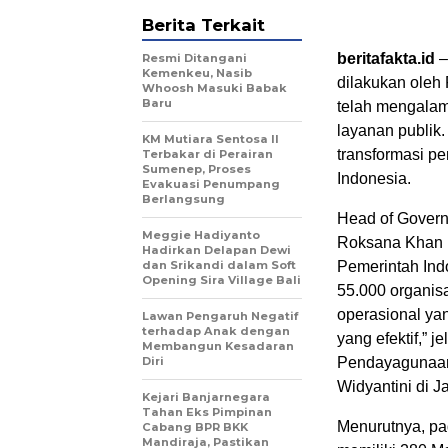
Berita Terkait
beritafakta.id
–
Resmi Ditangani
Kemenkeu, Nasib
dilakukan oleh 
Whoosh Masuki Babak
Baru
telah mengalam
layanan publik.
KM Mutiara Sentosa II
transformasi pe
Terbakar di Perairan
Sumenep, Proses
Indonesia.
Evakuasi Penumpang
Berlangsung
Head of Govern
Meggie Hadiyanto
Roksana Khan m
Hadirkan Delapan Dewi
dan Srikandi dalam Soft
Pemerintah Ind
Opening Sira Village Bali
55.000 organis
operasional ya
Lawan Pengaruh Negatif
terhadap Anak dengan
yang efektif,” 
Membangun Kesadaran
Diri
Pendayagunaan 
Widyantini di J
Kejari Banjarnegara
Tahan Eks Pimpinan
Menurutnya, pad
Cabang BPR BKK
Mandiraja, Pastikan