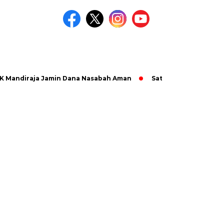
iraja Jamin Dana Nasabah Aman
Satlantas Polres Purbalingg