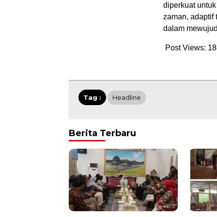
diperkuat untu
zaman, adaptif
dalam mewujudk
Post Views:
18
Tag :
Headline
Berita Terbaru