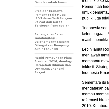
memiliki 280 Ma
Dana Nasabah Aman
Pemerintah Ind
Presiden Prabowo:
untuk pemantaua
Pamong Praja Muda
publik juga tela
IPDN Harus Jadi Pelayan
Rakyat dan Garda
Terdepan Pengabdian
“Indonesia sed
kelembagaan. M
Penanganan Jalan
Gondanglegi –
masih memiliki 
Balekembang Malang
Ditargetkan Rampung
Akhir Tahun Ini
Lebih lanjut Ro
menjawab tanta
Hadiri Pembukaan Piala
membantu mewuju
Presiden 2026, Mendagri
Harap Jadi Hiburan dan
inklusif. Strate
Dongkrak Ekonomi
Rakyat
Indonesia Ema
Sementara itu 
mengatakan bah
mampu memberik
reformasi birok
2010. Kolabora