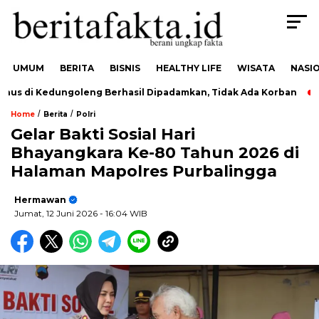
UMUM
BERITA
BISNIS
HEALTHY LIFE
WISATA
NASI
di Kedungoleng Berhasil Dipadamkan, Tidak Ada Korban
Duk
/
/
Home
Berita
Polri
Gelar Bakti Sosial Hari
Bhayangkara Ke-80 Tahun 2026 di
Halaman Mapolres Purbalingga
Hermawan
Jumat, 12 Juni 2026
- 16:04 WIB