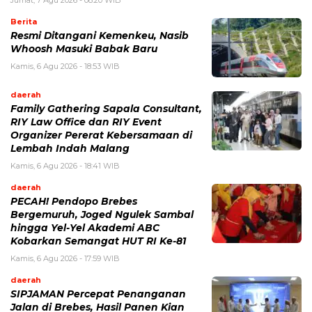
Berita
Resmi Ditangani Kemenkeu, Nasib
Whoosh Masuki Babak Baru
Kamis, 6 Agu 2026 - 18:53 WIB
daerah
Family Gathering Sapala Consultant,
RIY Law Office dan RIY Event
Organizer Pererat Kebersamaan di
Lembah Indah Malang
Kamis, 6 Agu 2026 - 18:41 WIB
daerah
PECAH! Pendopo Brebes
Bergemuruh, Joged Ngulek Sambal
hingga Yel-Yel Akademi ABC
Kobarkan Semangat HUT RI Ke-81
Kamis, 6 Agu 2026 - 17:59 WIB
daerah
SIPJAMAN Percepat Penanganan
Jalan di Brebes, Hasil Panen Kian