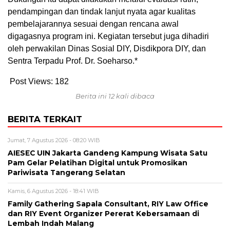
pendampingan dan tindak lanjut nyata agar kualitas
pembelajarannya sesuai dengan rencana awal
digagasnya program ini. Kegiatan tersebut juga dihadiri
oleh perwakilan Dinas Sosial DIY, Disdikpora DIY, dan
Sentra Terpadu Prof. Dr. Soeharso.*
Post Views:
182
Berita ini 12 kali dibaca
BERITA TERKAIT
Jumat, 7 Agustus 2026 - 08:20 WIB
AIESEC UIN Jakarta Gandeng Kampung Wisata Satu
Pam Gelar Pelatihan Digital untuk Promosikan
Pariwisata Tangerang Selatan
Kamis, 6 Agustus 2026 - 18:41 WIB
Family Gathering Sapala Consultant, RIY Law Office
dan RIY Event Organizer Pererat Kebersamaan di
Lembah Indah Malang