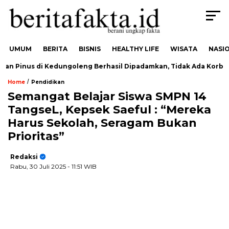
UMUM
BERITA
BISNIS
HEALTHY LIFE
WISATA
NASI
n Pinus di Kedungoleng Berhasil Dipadamkan, Tidak Ada Korban
/
Home
Pendidikan
Semangat Belajar Siswa SMPN 14
TangseL, Kepsek Saeful : “Mereka
Harus Sekolah, Seragam Bukan
Prioritas”
Redaksi
Rabu, 30 Juli 2025
- 11:51 WIB