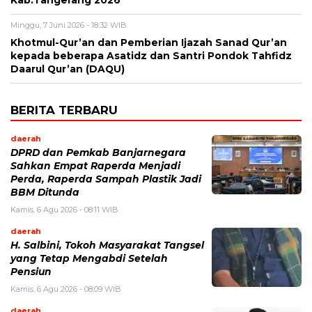
Kab.Tangerang 2026
Minggu, 7 Juni 2026 - 18:32 WIB
Khotmul-Qur’an dan Pemberian Ijazah Sanad Qur’an
kepada beberapa Asatidz dan Santri Pondok Tahfidz
Daarul Qur’an (DAQU)
BERITA TERBARU
daerah
DPRD dan Pemkab Banjarnegara
Sahkan Empat Raperda Menjadi
Perda, Raperda Sampah Plastik Jadi
BBM Ditunda
Kamis, 6 Agu 2026 - 08:11 WIB
daerah
H. Salbini, Tokoh Masyarakat Tangsel
yang Tetap Mengabdi Setelah
Pensiun
Kamis, 6 Agu 2026 - 08:09 WIB
daerah