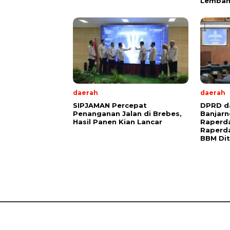
Lembah
daerah
daerah
SIPJAMAN Percepat
DPRD d
Penanganan Jalan di Brebes,
Banjar
Hasil Panen Kian Lancar
Raperda
Raperda
BBM Di