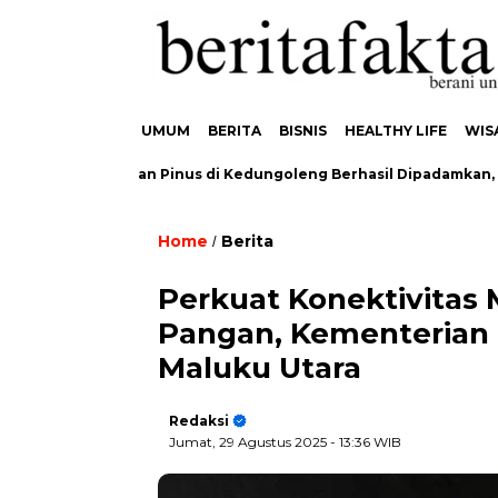
UMUM
BERITA
BISNIS
HEALTHY LIFE
WIS
karan Hutan Pinus di Kedungoleng Berhasil Dipadamkan, Tidak A
Home
Berita
/
Perkuat Konektivita
Pangan, Kementerian 
Maluku Utara
Redaksi
Jumat, 29 Agustus 2025
- 13:36 WIB