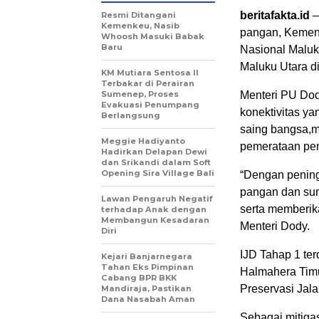
beritafakta.id
–
Resmi Ditangani
Kemenkeu, Nasib
pangan, Kement
Whoosh Masuki Babak
Baru
Nasional Maluk
Maluku Utara d
KM Mutiara Sentosa II
Terbakar di Perairan
Sumenep, Proses
Menteri PU Dod
Evakuasi Penumpang
konektivitas ya
Berlangsung
saing bangsa,
Meggie Hadiyanto
pemerataan pe
Hadirkan Delapan Dewi
dan Srikandi dalam Soft
Opening Sira Village Bali
“Dengan peningk
pangan dan sum
Lawan Pengaruh Negatif
serta memberika
terhadap Anak dengan
Membangun Kesadaran
Menteri Dody.
Diri
IJD Tahap 1 ter
Kejari Banjarnegara
Tahan Eks Pimpinan
Halmahera Timur
Cabang BPR BKK
Preservasi Jal
Mandiraja, Pastikan
Dana Nasabah Aman
Sebagai mitiga