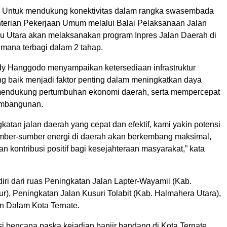
 Untuk mendukung konektivitas dalam rangka swasembada
erian Pekerjaan Umum melalui Balai Pelaksanaan Jalan
u Utara akan melaksanakan program Inpres Jalan Daerah di
imana terbagi dalam 2 tahap.
y Hanggodo menyampaikan ketersediaan infrastruktur
ng baik menjadi faktor penting dalam meningkatkan daya
mendukung pertumbuhan ekonomi daerah, serta mempercepat
mbangunan.
atan jalan daerah yang cepat dan efektif, kami yakin potensi
ber-sumber energi di daerah akan berkembang maksimal,
n kontribusi positif bagi kesejahteraan masyarakat,” kata
diri dari ruas Peningkatan Jalan Lapter-Wayamii (Kab.
), Peningkatan Jalan Kusuri Tolabit (Kab. Halmahera Utara),
an Dalam Kota Ternate.
si bencana paska kejadian banjir bandang di Kota Ternate