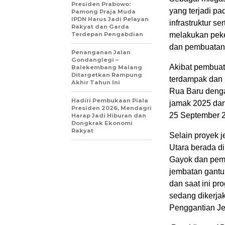
Presiden Prabowo:
yang terjadi p
Pamong Praja Muda
IPDN Harus Jadi Pelayan
infrastruktur s
Rakyat dan Garda
Terdepan Pengabdian
melakukan pek
dan pembuatan 
Penanganan Jalan
Gondanglegi –
Akibat pembuata
Balekembang Malang
Ditargetkan Rampung
terdampak dan 
Akhir Tahun Ini
Rua Baru denga
Hadiri Pembukaan Piala
jamak 2025 dan
Presiden 2026, Mendagri
25 September 
Harap Jadi Hiburan dan
Dongkrak Ekonomi
Rakyat
Selain proyek 
Utara berada d
Gayok dan pem
jembatan gantu
dan saat ini p
sedang dikerjak
Penggantian Je