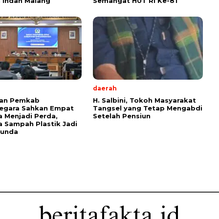
 Indah Malang
Semangat HUT RI Ke-81
daerah
an Pemkab
H. Salbini, Tokoh Masyarakat
negara Sahkan Empat
Tangsel yang Tetap Mengabdi
 Menjadi Perda,
Setelah Pensiun
 Sampah Plastik Jadi
tunda