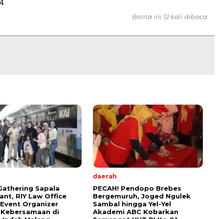
4
Berita ini 12 kali dibaca
daerah
Gathering Sapala
PECAH! Pendopo Brebes
ant, RIY Law Office
Bergemuruh, Joged Ngulek
 Event Organizer
Sambal hingga Yel-Yel
 Kebersamaan di
Akademi ABC Kobarkan