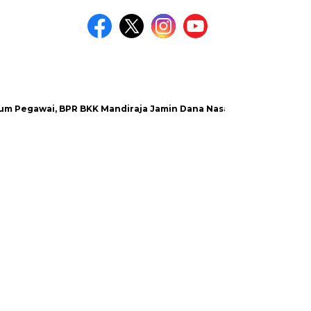
ai, BPR BKK Mandiraja Jamin Dana Nasabah Aman
Satlantas