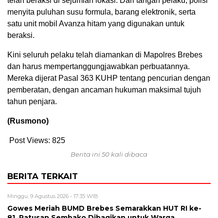
telah beraksi di sejumlah lokasi. Dari tangan pelaku, polisi
menyita puluhan susu formula, barang elektronik, serta
satu unit mobil Avanza hitam yang digunakan untuk
beraksi.
Kini seluruh pelaku telah diamankan di Mapolres Brebes
dan harus mempertanggungjawabkan perbuatannya.
Mereka dijerat Pasal 363 KUHP tentang pencurian dengan
pemberatan, dengan ancaman hukuman maksimal tujuh
tahun penjara.
(Rusmono)
Post Views:
825
Berita ini 50 kali dibaca
BERITA TERKAIT
Minggu, 9 Agustus 2026 - 17:35 WIB
Gowes Meriah BUMD Brebes Semarakkan HUT RI ke-
81, Ratusan Sembako Dibagikan untuk Warga