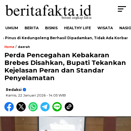
UMUM
BERITA
BISNIS
HEALTHY LIFE
WISATA
NASI
inus di Kedungoleng Berhasil Dipadamkan, Tidak Ada Korban
/
Home
daerah
Perda Pencegahan Kebakaran
Brebes Disahkan, Bupati Tekankan
Kejelasan Peran dan Standar
Penyelamatan
Redaksi
Kamis, 22 Januari 2026
- 14:05 WIB