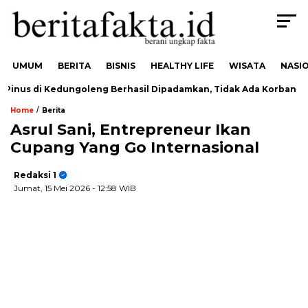
UMUM
BERITA
BISNIS
HEALTHY LIFE
WISATA
NASI
us di Kedungoleng Berhasil Dipadamkan, Tidak Ada Korban
/
Home
Berita
Asrul Sani, Entrepreneur Ikan
Cupang Yang Go Internasional
Redaksi 1
Jumat, 15 Mei 2026
- 12:58 WIB