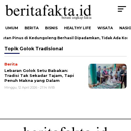
UMUM
BERITA
BISNIS
HEALTHY LIFE
WISATA
NASI
utan Pinus di Kedungoleng Berhasil Dipadamkan, Tidak Ada Korb
Topik
Golok Tradisional
Berita
Lebaran Golok Setu Babakan:
Tradisi Tak Sekadar Tajam, Tapi
Penuh Makna yang Dalam
Minggu, 12 April 2026 - 21:14 WIB