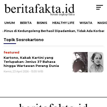
UMUM
BERITA
BISNIS
HEALTHY LIFE
WISATA
NASI
n Pinus di Kedungoleng Berhasil Dipadamkan, Tidak Ada Korban
Topik
Sosrokartono
featured
Kartono, Kakak Kartini yang
Terlupakan: Jenius 37 Bahasa
hingga Wartawan Perang Dunia
Kamis, 23 April 2026 - 15:55 WIB