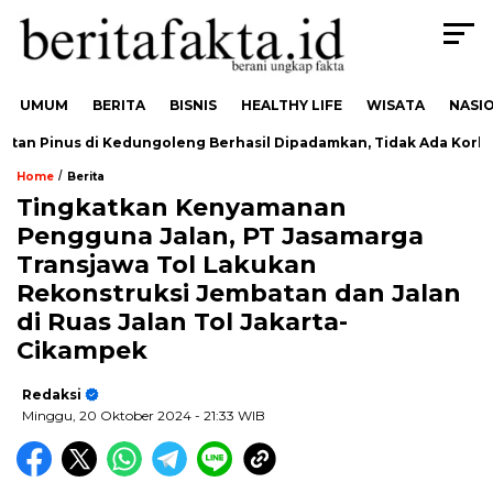
UMUM
BERITA
BISNIS
HEALTHY LIFE
WISATA
NASI
n Pinus di Kedungoleng Berhasil Dipadamkan, Tidak Ada Korban
/
Home
Berita
Tingkatkan Kenyamanan
Pengguna Jalan, PT Jasamarga
Transjawa Tol Lakukan
Rekonstruksi Jembatan dan Jalan
di Ruas Jalan Tol Jakarta-
Cikampek
Redaksi
Minggu, 20 Oktober 2024
- 21:33 WIB