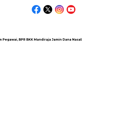
ai, BPR BKK Mandiraja Jamin Dana Nasabah Aman
Satlantas