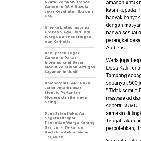
Nyata, Pemkab Brebes
amanah untuk 
Gandeng RSIA Nuzula
kasih kepada Pa
Jaga Kesehatan Ibu dan
Bayi
banyak banyak 
dengan masyarak
Sinergi Lintas Instansi,
Brebes Siaga Lindungi
bahwa sesuai d
Warga dari Kekeringan
perangkat desa
dan Karhutla
Audiens.
Kabupaten Tegal
Gandeng Pakar
Waris juga ber
Internasional Susun
Modul Pelatihan Petugas
Desa Kali Teng
Layanan Inklusif
Tambang sebag
sebanyak 500 j
Kolaborasi ICARE Buka
Jalan Petani Losari
” Tidak semua 
Menuju Pertanian
Modern dan Berdaya
masyarakat dan
Saing
seperti BUMDES
semakin di tin
Ruas Jalan Pakis Aji
Segera Diaspal,
Tengah akan bi
Penantian Warga Karang
Sari yang Tertunda
perbolehkan, “
Bertahun-tahun Mulai
Terjawab
Sementara itu 