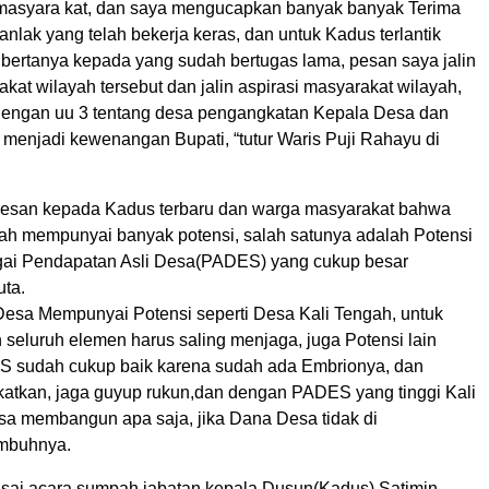
masyara kat, dan saya mengucapkan banyak banyak Terima
nlak yang telah bekerja keras, dan untuk Kadus terlantik
bertanya kepada yang sudah bertugas lama, pesan saya jalin
at wilayah tersebut dan jalin aspirasi masyarakat wilayah,
engan uu 3 tentang desa pengangkatan Kepala Desa dan
 menjadi kewenangan Bupati, “tutur Waris Puji Rahayu di
pesan kepada Kadus terbaru dan warga masyarakat bahwa
ah mempunyai banyak potensi, salah satunya adalah Potensi
ai Pendapatan Asli Desa(PADES) yang cukup besar
uta.
Desa Mempunyai Potensi seperti Desa Kali Tengah, untuk
 seluruh elemen harus saling menjaga, juga Potensi lain
 sudah cukup baik karena sudah ada Embrionya, dan
gkatkan, jaga guyup rukun,dan dengan PADES yang tinggi Kali
sa membangun apa saja, jika Dana Desa tidak di
imbuhnya.
usai acara sumpah jabatan kepala Dusun(Kadus) Satimin