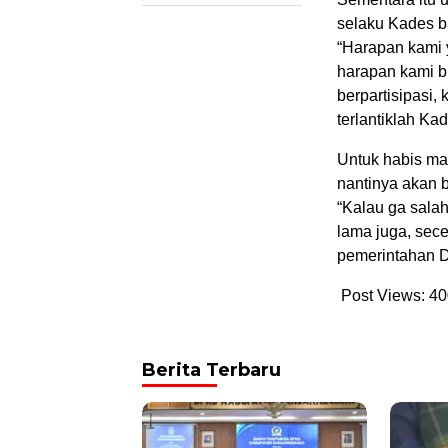
selaku Kades 
“Harapan kami 
harapan kami bi
berpartisipasi,
terlantiklah Ka
Untuk habis mas
nantinya akan 
“Kalau ga sala
lama juga, sece
pemerintahan De
Post Views:
40
Berita Terbaru