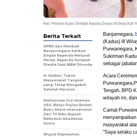
foto: Prosesi Acara Sertijab Kepala Dusun III Desa Ka
Banjarnegara,
Berita Terkait
(Kadus) III Wi
DPRD dan Pemkab
Purwanegara, K
Banjarnegara Sahkan
Empat Raperda Menjadi
Sukirman Kadus
Perda, Raperda Sampah
sebagai jabata
Plastik Jadi BBM Ditunda
Acara Ceremoni
H. Salbini, Tokoh
Masyarakat Tangsel
Purwanegara,Pa
yang Tetap Mengabdi
Setelah Pensiun
Tengah, BPD K
wilayah ini, d
Mahasiswa Gizi Kesmas
USU, Banjir Pujian Bedah
Buku Skala International
Camat Purwane
Dari 70 Ribu Rupiah
menyampaikan 
Referensi Akademik
Dunia
masyarakat ata
“Saya selaku c
Wujud Kepedulian