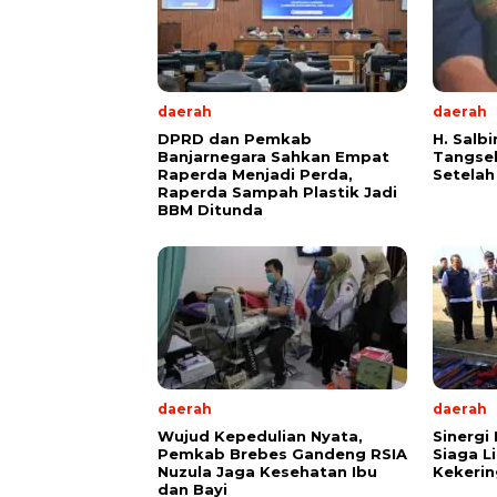
daerah
daerah
DPRD dan Pemkab
H. Salb
Banjarnegara Sahkan Empat
Tangse
Raperda Menjadi Perda,
Setelah
Raperda Sampah Plastik Jadi
BBM Ditunda
daerah
daerah
Wujud Kepedulian Nyata,
Sinergi 
Pemkab Brebes Gandeng RSIA
Siaga L
Nuzula Jaga Kesehatan Ibu
Kekerin
dan Bayi