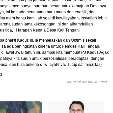
banyak mempunyai harapan besar untuk kemajuan Desanya.
ya, ini kan ada pendatang baru muda dan enerjik, dan
sa mem bantu kami lah soal di kewilayahan, insyalloh lebih
 karena sudah lama kekosongan ini dan alhamdulilah
dus tiga, ” Harapan Kepala Desa Kali Tengah.
a bhakti Kadus III, ia menjelaskan dan Optimis sekali
bisa ada peningkatan kinerja untuk Pemdes Kali Tengah.
h di awal awal tahun ini, sampai kita membuat PJ Kadus Agak
patnya kita suruh untuk bersosialisasi beradaptasi dengan
sa, dan bisa bekerja di wilayahnya,”Tutup satimin.(Bas)
0
Berita ini 106 kali dibaca