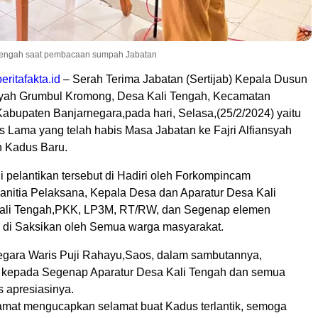
li Tengah saat pembacaan sumpah Jabatan
beritafakta.id
– Serah Terima Jabatan (Sertijab) Kepala Dusun
layah Grumbul Kromong, Desa Kali Tengah, Kecamatan
abupaten Banjarnegara,pada hari, Selasa,(25/2/2024) yaitu
 Lama yang telah habis Masa Jabatan ke Fajri Alfiansyah
n Kadus Baru.
 pelantikan tersebut di Hadiri oleh Forkompincam
nitia Pelaksana, Kepala Desa dan Aparatur Desa Kali
ali Tengah,PKK, LP3M, RT/RW, dan Segenap elemen
an di Saksikan oleh Semua warga masyarakat.
gara Waris Puji Rahayu,Saos, dalam sambutannya,
kepada Segenap Aparatur Desa Kali Tengah dan semua
s apresiasinya.
amat mengucapkan selamat buat Kadus terlantik, semoga