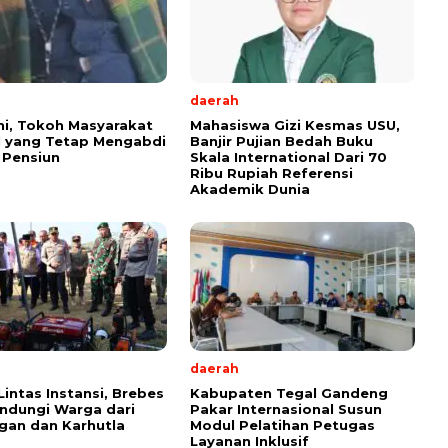
daerah
ini, Tokoh Masyarakat
Mahasiswa Gizi Kesmas USU,
l yang Tetap Mengabdi
Banjir Pujian Bedah Buku
 Pensiun
Skala International Dari 70
Ribu Rupiah Referensi
Akademik Dunia
daerah
Lintas Instansi, Brebes
Kabupaten Tegal Gandeng
indungi Warga dari
Pakar Internasional Susun
gan dan Karhutla
Modul Pelatihan Petugas
Layanan Inklusif