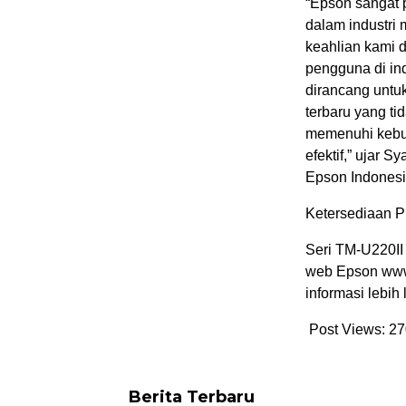
“Epson sangat 
dalam industri
keahlian kami 
pengguna di ind
dirancang untuk
terbaru yang t
memenuhi kebut
efektif,” ujar S
Epson Indonesi
Ketersediaan P
Seri TM-U220II 
web Epson www.
informasi lebih 
Post Views:
27
Berita Terbaru