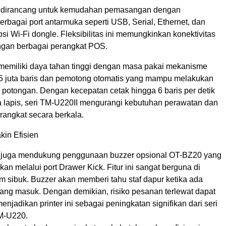
I dirancang untuk kemudahan pemasangan dengan
berbagai port antarmuka seperti USB, Serial, Ethernet, dan
opsi Wi-Fi dongle. Fleksibilitas ini memungkinkan konektivitas
gan berbagai perangkat POS.
a memiliki daya tahan tinggi dengan masa pakai mekanisme
,5 juta baris dan pemotong otomatis yang mampu melakukan
 potongan. Dengan kecepatan cetak hingga 6 baris per detik
a lapis, seri TM-U220II mengurangi kebutuhan perawatan dan
rangkat secara berkala.
kin Efisien
I juga mendukung penggunaan buzzer opsional OT-BZ20 yang
an melalui port Drawer Kick. Fitur ini sangat berguna di
am sibuk. Buzzer akan memberi tahu staf dapur ketika ada
ang masuk. Dengan demikian, risiko pesanan terlewat dapat
enjadikan printer ini sebagai peningkatan signifikan dari seri
M-U220.