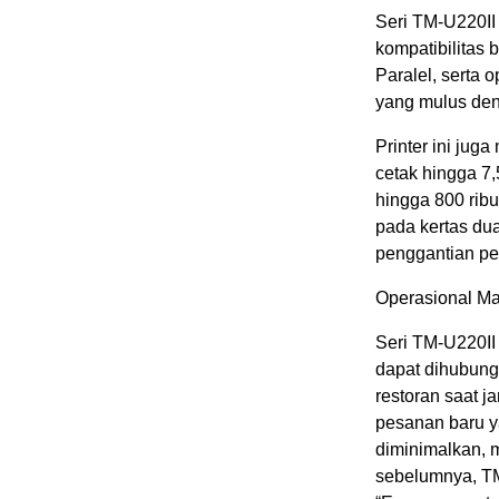
Seri TM-U220I
kompatibilitas 
Paralel, serta 
yang mulus den
Printer ini jug
cetak hingga 7
hingga 800 ribu
pada kertas du
penggantian pe
Operasional Ma
Seri TM-U220I
dapat dihubungk
restoran saat j
pesanan baru y
diminimalkan, m
sebelumnya, T