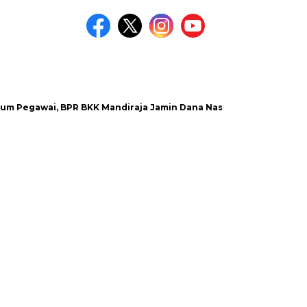
wai, BPR BKK Mandiraja Jamin Dana Nasabah Aman
Satlanta