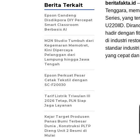
beritafakta.id
–
Berita Terkait
Tenggara, memp
Epson Gandeng
Series, yang te
Disdikpora DIY Percepat
Smart Classroom
U220IID. Diranc
Berbasis AI
hadir dengan fi
di industri rest
M2N Studio Tumbuh dari
Kegemaran Memotret,
standar industr
Kini Dipercaya
Pelanggan dari
yang cepat dan 
Lampung hingga Jawa
Tengah
Epson Perkuat Pasar
Cetak Tekstil dengan
SC-F20030
Tarif Listrik Triwulan III
2026 Tetap, PLN Siap
Jaga Layanan
Kejar Target Produsen
Panas Bumi Terbesar
Dunia , Konstruksi PLTP
Dieng Unit 2 Resmi di
Mulai