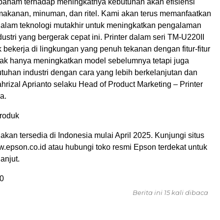
paham terhadap meningkatnya kebutuhan akan efisiensi
 makanan, minuman, dan ritel. Kami akan terus memanfaatkan
dalam teknologi mutakhir untuk meningkatkan pengalaman
ustri yang bergerak cepat ini. Printer dalam seri TM-U220II
 bekerja di lingkungan yang penuh tekanan dengan fitur-fitur
idak hanya meningkatkan model sebelumnya tetapi juga
uhan industri dengan cara yang lebih berkelanjutan dan
yahrizal Aprianto selaku Head of Product Marketing – Printer
a.
roduk
akan tersedia di Indonesia mulai April 2025. Kunjungi situs
epson.co.id atau hubungi toko resmi Epson terdekat untuk
lanjut.
0
Berita ini 15 kali dibaca