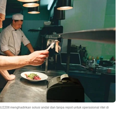
U220II menghadirkan solusi andal dan tanpa repot untuk operasional ritel di