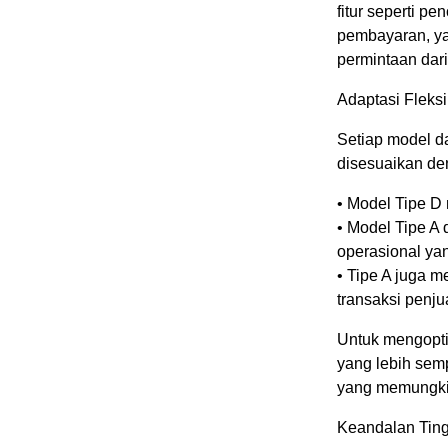
fitur seperti pe
pembayaran, ya
permintaan dari
Adaptasi Fleksi
Setiap model da
disesuaikan de
• Model Tipe D
• Model Tipe A 
operasional yan
• Tipe A juga 
transaksi penju
Untuk mengopti
yang lebih sem
yang memungkink
Keandalan Ting