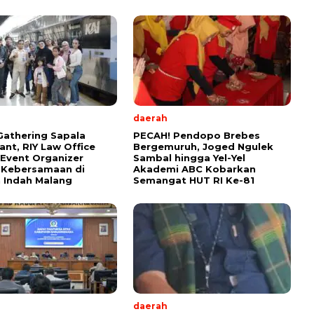
daerah
Gathering Sapala
PECAH! Pendopo Brebes
ant, RIY Law Office
Bergemuruh, Joged Ngulek
 Event Organizer
Sambal hingga Yel-Yel
 Kebersamaan di
Akademi ABC Kobarkan
 Indah Malang
Semangat HUT RI Ke-81
daerah