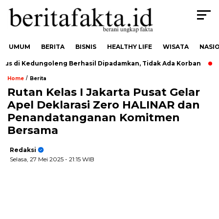
UMUM
BERITA
BISNIS
HEALTHY LIFE
WISATA
NASI
s di Kedungoleng Berhasil Dipadamkan, Tidak Ada Korban
Du
/
Home
Berita
Rutan Kelas I Jakarta Pusat Gelar
Apel Deklarasi Zero HALINAR dan
Penandatanganan Komitmen
Bersama
Redaksi
Selasa, 27 Mei 2025
- 21:15 WIB