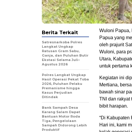
Wuloni Papua, 
Berita Terkait
Papua yang men
Satresnarkoba Polres
oleh prajurit S
Langkat Ungkap
Ratusan Gram Sabu,
Wuloni, para pr
Ganja, dan Puluhan Butir
Utara, Kabupat
Ekstasi Selama Juli–
Agustus 2026
untuk pertama k
Polres Langkat Ungkap
Kegiatan ini di
Hasil Operasi Pekat Toba
2026, Puluhan Pelaku
Mertiana, bers
Premanisme hingga
bawah sinar pa
Kasus Perjudian
Ditindak
TNI dan rakyat
bibit harapan.
Bank Sampah Desa
Karang Salam Dapat
Bantuan Motor Roda
“Di Kabupaten 
Tiga, Pengelolaan
Hari ini, kami
Sampah Didorong Lebih
Produktif
kelak generasi