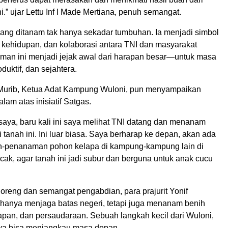
i.” ujar Lettu Inf I Made Mertiana, penuh semangat.
ang ditanam tak hanya sekadar tumbuhan. Ia menjadi simbol
, kehidupan, dan kolaborasi antara TNI dan masyarakat
an ini menjadi jejak awal dari harapan besar—untuk masa
duktif, dan sejahtera.
Murib, Ketua Adat Kampung Wuloni, pun menyampaikan
lam atas inisiatif Satgas.
saya, baru kali ini saya melihat TNI datang dan menanam
 tanah ini. Ini luar biasa. Saya berharap ke depan, akan ada
n-penanaman pohon kelapa di kampung-kampung lain di
ak, agar tanah ini jadi subur dan berguna untuk anak cucu
oreng dan semangat pengabdian, para prajurit Yonif
hanya menjaga batas negeri, tetapi juga menanam benih
apan, dan persaudaraan. Sebuah langkah kecil dari Wuloni,
a bisa menjangkau masa depan.