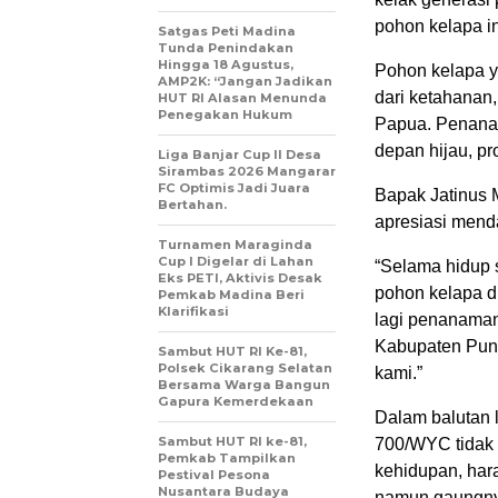
pohon kelapa in
Satgas Peti Madina
Tunda Penindakan
Hingga 18 Agustus,
Pohon kelapa y
AMP2K: “Jangan Jadikan
dari ketahanan
HUT RI Alasan Menunda
Penegakan Hukum
Papua. Penanam
depan hijau, pro
Liga Banjar Cup II Desa
Sirambas 2026 Mangarar
FC Optimis Jadi Juara
Bapak Jatinus 
Bertahan.
apresiasi menda
Turnamen Maraginda
Cup I Digelar di Lahan
“Selama hidup 
Eks PETI, Aktivis Desak
pohon kelapa di
Pemkab Madina Beri
Klarifikasi
lagi penanama
Kabupaten Punc
Sambut HUT RI Ke-81,
Polsek Cikarang Selatan
kami.”
Bersama Warga Bangun
Gapura Kemerdekaan
Dalam balutan l
Sambut HUT RI ke-81,
700/WYC tidak 
Pemkab Tampilkan
kehidupan, har
Pestival Pesona
Nusantara Budaya
namun gaungny