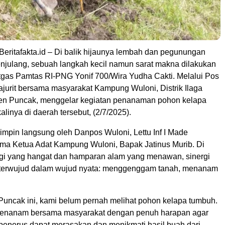
Beritafakta.id – Di balik hijaunya lembah dan pegunungan
julang, sebuah langkah kecil namun sarat makna dilakukan
atgas Pamtas RI-PNG Yonif 700/Wira Yudha Cakti. Melalui Pos
ajurit bersama masyarakat Kampung Wuloni, Distrik Ilaga
en Puncak, menggelar kegiatan penanaman pohon kelapa
alinya di daerah tersebut, (2/7/2025).
pimpin langsung oleh Danpos Wuloni, Lettu Inf I Made
ama Ketua Adat Kampung Wuloni, Bapak Jatinus Murib. Di
gi yang hangat dan hamparan alam yang menawan, sinergi
 terwujud dalam wujud nyata: menggenggam tanah, menanam
Puncak ini, kami belum pernah melihat pohon kelapa tumbuh.
 menanam bersama masyarakat dengan penuh harapan agar
 penerus dapat merasakan dan menikmati hasil buah dari