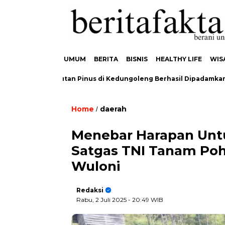
UMUM
BERITA
BISNIS
HEALTHY LIFE
WIS
ebakaran Hutan Pinus di Kedungoleng Berhasil Dipadamkan, Tid
Home
daerah
/
Menebar Harapan Unt
Satgas TNI Tanam Po
Wuloni
Redaksi
Rabu, 2 Juli 2025
- 20:49 WIB