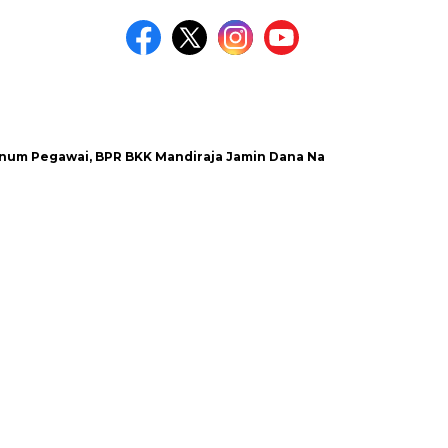
gawai, BPR BKK Mandiraja Jamin Dana Nasabah Aman
Satla