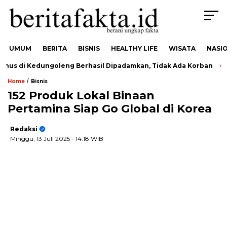
UMUM
BERITA
BISNIS
HEALTHY LIFE
WISATA
NASI
s di Kedungoleng Berhasil Dipadamkan, Tidak Ada Korban
D
/
Home
Bisnis
152 Produk Lokal Binaan
Pertamina Siap Go Global di Korea
Redaksi
Minggu, 13 Juli 2025
- 14:18 WIB