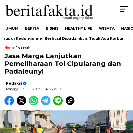
UMUM
BERITA
BISNIS
HEALTHY LIFE
WISATA
NASI
s di Kedungoleng Berhasil Dipadamkan, Tidak Ada Korban
D
/
Home
daerah
Jasa Marga Lanjutkan
Pemeliharaan Tol Cipularang dan
Padaleunyi
Redaksi
Minggu, 13 Juli 2025
- 14:33 WIB