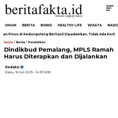
UMUM
BERITA
BISNIS
HEALTHY LIFE
WISATA
NASI
n Pinus di Kedungoleng Berhasil Dipadamkan, Tidak Ada Korban
/
/
Home
Berita
Pendidikan
Dindikbud Pemalang, MPLS Ramah
Harus Diterapkan dan Dijalankan
Redaksi
Rabu, 16 Juli 2025
- 14:33 WIB