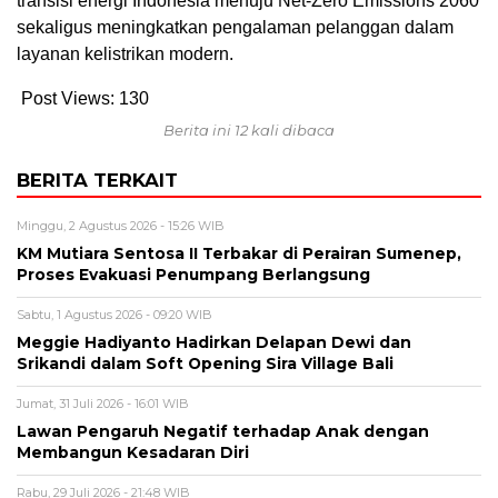
transisi energi Indonesia menuju Net-Zero Emissions 2060
sekaligus meningkatkan pengalaman pelanggan dalam
layanan kelistrikan modern.
Post Views:
130
Berita ini 12 kali dibaca
BERITA TERKAIT
Minggu, 2 Agustus 2026 - 15:26 WIB
KM Mutiara Sentosa II Terbakar di Perairan Sumenep,
Proses Evakuasi Penumpang Berlangsung
Sabtu, 1 Agustus 2026 - 09:20 WIB
Meggie Hadiyanto Hadirkan Delapan Dewi dan
Srikandi dalam Soft Opening Sira Village Bali
Jumat, 31 Juli 2026 - 16:01 WIB
Lawan Pengaruh Negatif terhadap Anak dengan
Membangun Kesadaran Diri
Rabu, 29 Juli 2026 - 21:48 WIB