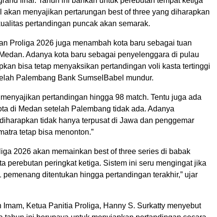
grand final. Tahun ini bahkan untuk perebutan tempat ketiga
l akan menyajikan pertarungan best of three yang diharapkan
ualitas pertandingan puncak akan semarak.
n Proliga 2026 juga menambah kota baru sebagai tuan
 Medan. Adanya kota baru sebagai penyelenggara di pulau
kan bisa tetap menyaksikan pertandingan voli kasta tertinggi
etelah Palembang Bank SumselBabel mundur.
i menyajikan pertandingan hingga 98 match. Tentu juga ada
a di Medan setelah Palembang tidak ada. Adanya
 diharapkan tidak hanya terpusat di Jawa dan penggemar
matra tetap bisa menonton.”
liga 2026 akan memainkan best of three series di babak
ta perebutan peringkat ketiga. Sistem ini seru mengingat jika
 pemenang ditentukan hingga pertandingan terakhir,” ujar
Imam, Ketua Panitia Proliga, Hanny S. Surkatty menyebut