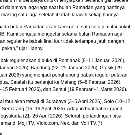
 tahun ini berupaya untuk menyiapkan pertandingan secara
 di dalamnya laga-laga saat bulan Ramadan yang nantinya
-masing satu laga setelah ibadah tarawih setiap harinya.
pada bulan Ramadan akan kami gelar satu setiap mulai pukul
IB. Kami sengaja menggelar selama bulan Ramadan agar
an reguler ke babak final four tidak terlampau jauh dengan
a pekan,” ujar Hanny.
ak reguler akan dibuka di Pontianak (8–11 Januari 2026),
anuari 2026), Bandung (22–25 Januari 2026), Gresik (29
uari 2026) yang menjadi penghubung babak reguler putaran
ua. Setelah itu berlanjut ke Malang (5–8 Februari 2026),
–15 Februari 2026), dan Sentul (19 Februari–1 Maret 2026).
al four akan tersaji di Surabaya (3–5 April 2026), Solo (10–12
an Semarang (16–19 April 2026). Adapun buat babak grand
i Yogyakarta (21–26 April 2026). Seluruh pertandingan bisa
emar di Moji TV, Vidio.com, Nex, dan Voli TV.(*)