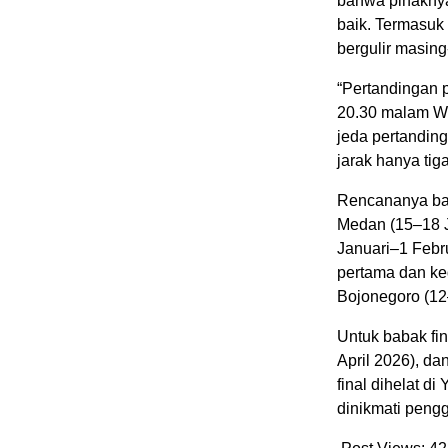
bahwa pihaknya
baik. Termasuk
bergulir masing
“Pertandingan 
20.30 malam W
jeda pertanding
jarak hanya tig
Rencananya bab
Medan (15–18 J
Januari–1 Febr
pertama dan ked
Bojonegoro (12
Untuk babak fin
April 2026), d
final dihelat d
dinikmati pengg