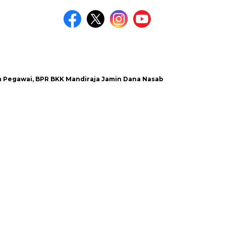
, BPR BKK Mandiraja Jamin Dana Nasabah Aman
Satlantas P