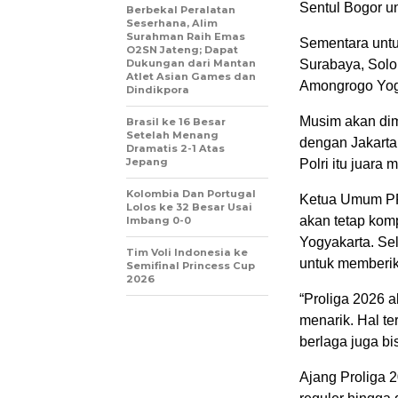
Sentul Bogor un
Berbekal Peralatan
Seserhana, Alim
Surahman Raih Emas
Sementara untuk
O2SN Jateng; Dapat
Dukungan dari Mantan
Surabaya, Solo
Atlet Asian Games dan
Amongrogo Yog
Dindikpora
Musim akan dim
Brasil ke 16 Besar
Setelah Menang
dengan Jakarta
Dramatis 2-1 Atas
Jepang
Polri itu juara 
Kolombia Dan Portugal
Ketua Umum PP
Lolos ke 32 Besar Usai
akan tetap komp
Imbang 0-0
Yogyakarta. Se
Tim Voli Indonesia ke
untuk memberika
Semifinal Princess Cup
2026
“Proliga 2026 a
menarik. Hal te
berlaga juga bi
Ajang Proliga 