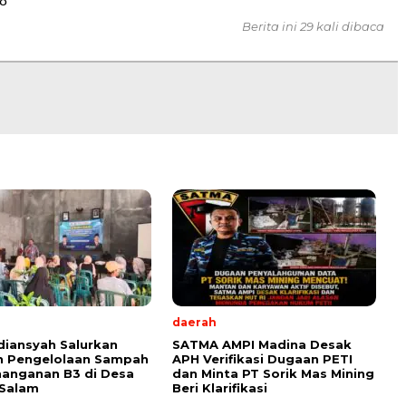
8
Berita ini 29 kali dibaca
daerah
diansyah Salurkan
SATMA AMPI Madina Desak
n Pengelolaan Sampah
APH Verifikasi Dugaan PETI
anganan B3 di Desa
dan Minta PT Sorik Mas Mining
 Salam
Beri Klarifikasi