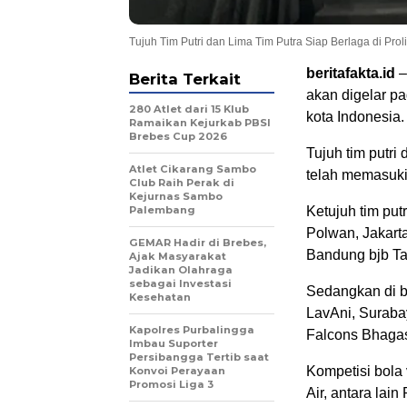
Tujuh Tim Putri dan Lima Tim Putra Siap Berlaga di P
beritafakta.id
–
Berita Terkait
akan digelar pa
280 Atlet dari 15 Klub
kota Indonesia.
Ramaikan Kejurkab PBSI
Brebes Cup 2026
Tujuh tim putri
Atlet Cikarang Sambo
telah memasuki
Club Raih Perak di
Kejurnas Sambo
Palembang
Ketujuh tim put
Polwan, Jakart
GEMAR Hadir di Brebes,
Bandung bjb Ta
Ajak Masyarakat
Jadikan Olahraga
sebagai Investasi
Sedangkan di ba
Kesehatan
LavAni, Suraba
Kapolres Purbalingga
Falcons Bhagas
Imbau Suporter
Persibangga Tertib saat
Kompetisi bola v
Konvoi Perayaan
Promosi Liga 3
Air, antara lai