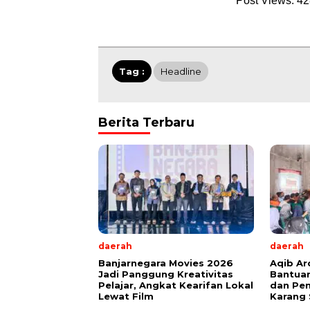
Post Views:
42
Tag :
Headline
Berita Terbaru
daerah
daerah
Banjarnegara Movies 2026
Aqib Ar
Jadi Panggung Kreativitas
Bantua
Pelajar, Angkat Kearifan Lokal
dan Pen
Lewat Film
Karang