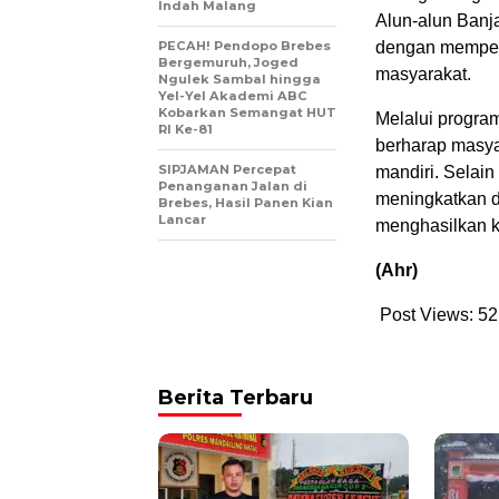
Indah Malang
Alun-alun Banja
PECAH! Pendopo Brebes
dengan mempert
Bergemuruh, Joged
masyarakat.
Ngulek Sambal hingga
Yel-Yel Akademi ABC
Kobarkan Semangat HUT
Melalui program
RI Ke-81
berharap masya
SIPJAMAN Percepat
mandiri. Selai
Penanganan Jalan di
meningkatkan d
Brebes, Hasil Panen Kian
Lancar
menghasilkan k
(Ahr)
Post Views:
52
Berita Terbaru