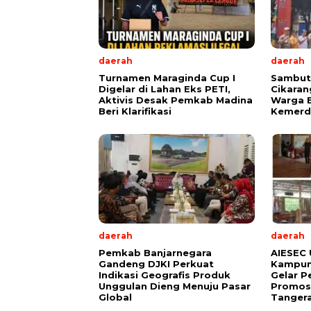
daerah
daerah
Turnamen Maraginda Cup I
Sambut 
Digelar di Lahan Eks PETI,
Cikaran
Aktivis Desak Pemkab Madina
Warga 
Beri Klarifikasi
Kemerd
daerah
daerah
Pemkab Banjarnegara
AIESEC 
Gandeng DJKI Perkuat
Kampun
Indikasi Geografis Produk
Gelar P
Unggulan Dieng Menuju Pasar
Promosi
Global
Tangera