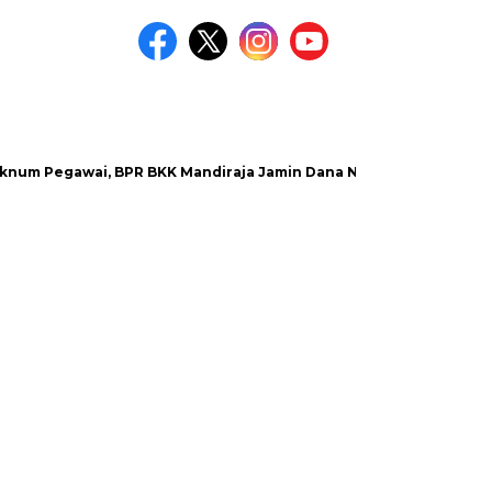
Pegawai, BPR BKK Mandiraja Jamin Dana Nasabah Aman
Satl