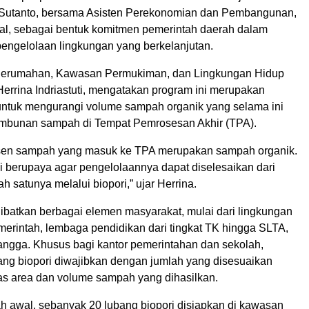
 Sutanto, bersama Asisten Perekonomian dan Pembangunan,
, sebagai bentuk komitmen pemerintah daerah dalam
engelolaan lingkungan yang berkelanjutan.
Perumahan, Kawasan Permukiman, dan Lingkungan Hidup
errina Indriastuti, mengatakan program ini merupakan
untuk mengurangi volume sampah organik yang selama ini
mbunan sampah di Tempat Pemrosesan Akhir (TPA).
rsen sampah yang masuk ke TPA merupakan sampah organik.
i berupaya agar pengelolaannya dapat diselesaikan dari
h satunya melalui biopori,” ujar Herrina.
libatkan berbagai elemen masyarakat, mulai dari lingkungan
merintah, lembaga pendidikan dari tingkat TK hingga SLTA,
angga. Khusus bagi kantor pemerintahan dan sekolah,
ng biopori diwajibkan dengan jumlah yang disesuaikan
as area dan volume sampah yang dihasilkan.
h awal, sebanyak 20 lubang biopori disiapkan di kawasan