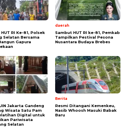
daerah
HUT RI Ke-81, Polsek
Sambut HUT RI ke-81, Pemkab
g Selatan Bersama
Tampilkan Pestival Pesona
Bangun Gapura
Nusantara Budaya Brebes
ekaan
Berita
UIN Jakarta Gandeng
Resmi Ditangani Kemenkeu,
g Wisata Satu Pam
Nasib Whoosh Masuki Babak
elatihan Digital untuk
Baru
kan Pariwisata
ng Selatan