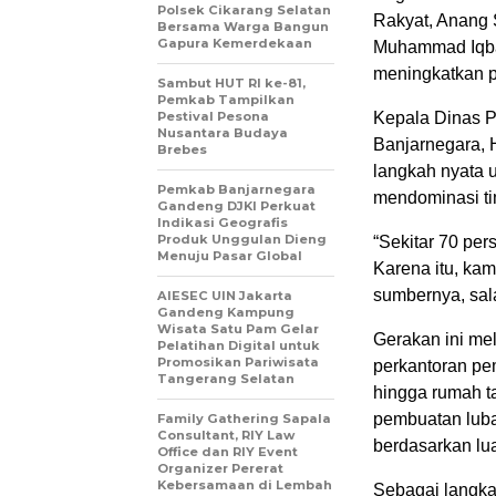
Polsek Cikarang Selatan
Rakyat, Anang
Bersama Warga Bangun
Gapura Kemerdekaan
Muhammad Iqbal
meningkatkan p
Sambut HUT RI ke-81,
Pemkab Tampilkan
Pestival Pesona
Kepala Dinas 
Nusantara Budaya
Banjarnegara, H
Brebes
langkah nyata 
Pemkab Banjarnegara
mendominasi ti
Gandeng DJKI Perkuat
Indikasi Geografis
Produk Unggulan Dieng
“Sekitar 70 pe
Menuju Pasar Global
Karena itu, kam
sumbernya, sala
AIESEC UIN Jakarta
Gandeng Kampung
Wisata Satu Pam Gelar
Gerakan ini me
Pelatihan Digital untuk
Promosikan Pariwisata
perkantoran pe
Tangerang Selatan
hingga rumah t
pembuatan luba
Family Gathering Sapala
Consultant, RIY Law
berdasarkan lu
Office dan RIY Event
Organizer Pererat
Kebersamaan di Lembah
Sebagai langka