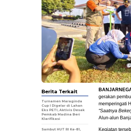
BANJARNEG
Berita Terkait
gerakan pemb
Turnamen Maraginda
memperingati 
Cup I Digelar di Lahan
Eks PETI, Aktivis Desak
“Saatnya Bekerj
Pemkab Madina Beri
Alun-alun Banja
Klarifikasi
Kegiatan terse
Sambut HUT RI Ke-81,