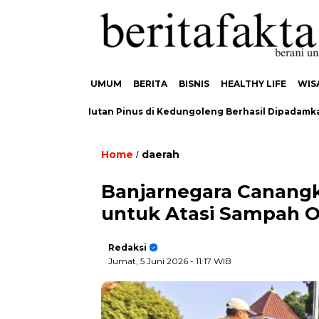
UMUM
BERITA
BISNIS
HEALTHY LIFE
WIS
 Kebakaran Hutan Pinus di Kedungoleng Berhasil Dipadamkan, Ti
Home
daerah
/
Banjarnegara Canangk
untuk Atasi Sampah O
Redaksi
Jumat, 5 Juni 2026
- 11:17 WIB