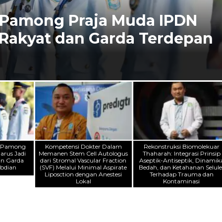
 Pamong Praja Muda IPDN
 Rakyat dan Garda Terdepan
: Pamong
Kompetensi Dokter Dalam
Rekonstruksi Biomolekuar
arus Jadi
Memanen Stem Cell Autologus
Thaharah: Integrasi Prinsip
an Garda
dari Stromal Vascular Fraction
Aseptik-Antiseptik, Dinamik
bdian
(SVF) Melalui Minimal Aspirate
Bedah, dan Ketahanan Selule
Liposction dengan Anestesi
Terhadap Trauma dan
Lokal
Kontaminasi