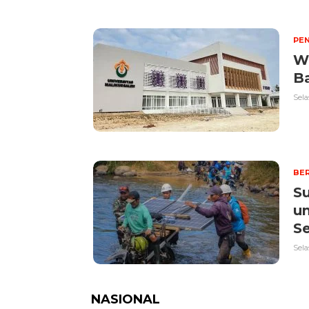
PEN
W
Ba
Sela
BER
S
u
Se
Sela
NASIONAL