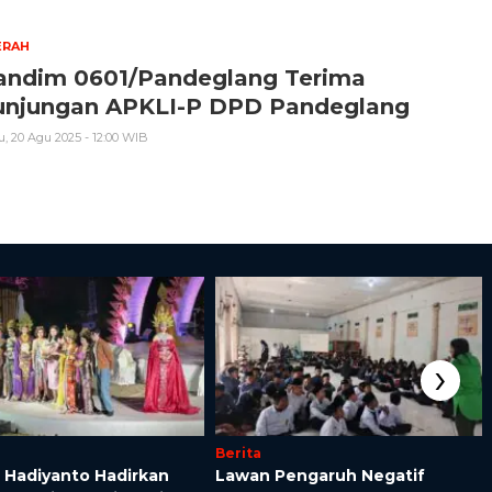
ERAH
andim 0601/Pandeglang Terima
unjungan APKLI-P DPD Pandeglang
, 20 Agu 2025 - 12:00 WIB
›
Berita
 Hadiyanto Hadirkan
Lawan Pengaruh Negatif