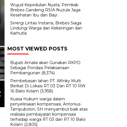
Kompetensi Dokter Dala
Wujud Kepedulian Nyata, Pemkab
Autologus dari Stromal Va
Brebes Gandeng RSIA Nuzula Jaga
Kesehatan Ibu dan Bayi
Melalui Minimal Aspirate
Sinergi Lintas Instansi, Brebes Siaga
Lindungi Warga dari Kekeringan dan
Anestesi Lokal
Karhutla
MOST VIEWED POSTS
Bupati Amalia akan Gunakan RKPD
Sebagai Pondasi Pelaksanaan
Pembangunan
(8,374)
Pembebasan lahan PT. Alfinky Multi
Berkat Di Lokasi RT 03 Dan RT 10 RW
16 Baloi Kolam
(3,958)
a
r
Kuasa Hukum warga dalam
penyelesaian kompensasi, Antonius
Tampubolon, SH menyambut baik atas
realisasi pembayaran kompensasi
terhadap warga RT 03 dan RT 10 Baloi
Kolam
(2,805)