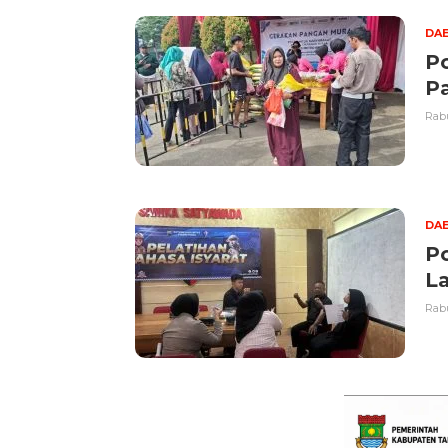
DA
Po
P
Rabu
DA
Po
La
Rabu