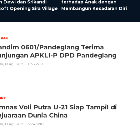
n Dewi dan Srikandi
terhadap Anak dengan
oft Opening Sira Village
Membangun Kesadaran Diri
ERAH
andim 0601/Pandeglang Terima
unjungan APKLI-P DPD Pandeglang
sa, 19 Agu 2025 - 18:53 WIB
ORT
mnas Voli Putra U-21 Siap Tampil di
juaraan Dunia China
sa, 19 Agu 2025 - 17:24 WIB