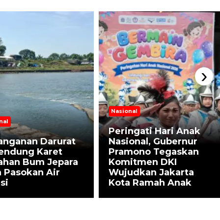
›
Nasional
nal
Peringati Hari Anak
anganan Darurat
Nasional, Gubernur
Bendung Karet
Pramono Tegaskan
ahan Bum Jepara
Komitmen DKI
 Pasokan Air
Wujudkan Jakarta
asi
Kota Ramah Anak