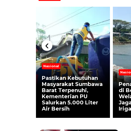
‹
Nasional
Nasio
Pastikan Kebutuhan
esuaikan
Masyarakat Sumbawa
Pen
Barat Terpenuhi,
di 
 Pertamax
Kementerian PU
Wel
16.250
Salurkan 5.000 Liter
Jaga
Air Bersih
Irig