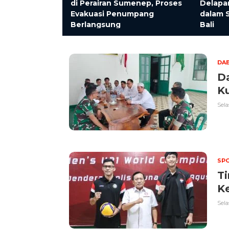
5 Miliar,
di Perairan Sumenep, Proses
Delapa
sional
Evakuasi Penumpang
dalam S
Berlangsung
Bali
DA
D
K
Sela
SP
Ti
Ke
Sela