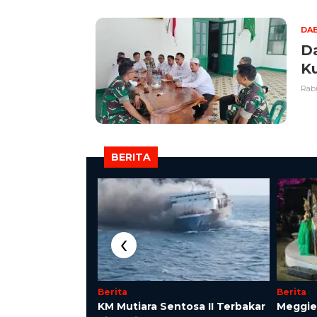
DA
D
K
Rabu
BERITA
‹
Berita
Berita
Tangerang Cetak
KM Mutiara Sentosa II Terbakar
Meggie