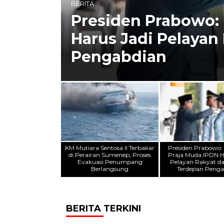
BERITA
n
Presiden Prabowo:
Harus Jadi Pelayan
Pengabdian
KM Mutiara Sentosa II Terbakar
Presiden Prabowo
di Perairan Sumenep, Proses
Praja Muda IPDN H
Evakuasi Penumpang
Pelayan Rakyat d
Berlangsung
Terdepan Penga
BERITA TERKINI