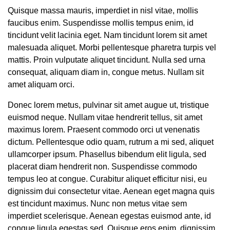
Quisque massa mauris, imperdiet in nisl vitae, mollis
faucibus enim. Suspendisse mollis tempus enim, id
tincidunt velit lacinia eget. Nam tincidunt lorem sit amet
malesuada aliquet. Morbi pellentesque pharetra turpis vel
mattis. Proin vulputate aliquet tincidunt. Nulla sed urna
consequat, aliquam diam in, congue metus. Nullam sit
amet aliquam orci.
Donec lorem metus, pulvinar sit amet augue ut, tristique
euismod neque. Nullam vitae hendrerit tellus, sit amet
maximus lorem. Praesent commodo orci ut venenatis
dictum. Pellentesque odio quam, rutrum a mi sed, aliquet
ullamcorper ipsum. Phasellus bibendum elit ligula, sed
placerat diam hendrerit non. Suspendisse commodo
tempus leo at congue. Curabitur aliquet efficitur nisi, eu
dignissim dui consectetur vitae. Aenean eget magna quis
est tincidunt maximus. Nunc non metus vitae sem
imperdiet scelerisque. Aenean egestas euismod ante, id
congue ligula egestas sed. Quisque eros enim, dignissim