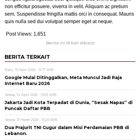
non efficitur posuere, viverra in velit. Aliquam ac pretium
sem. Suspendisse fringilla mattis orci in consequat. Mauris
quis nulla sed dui volutpat semper eget at neque.
Post Views:
1,651
Berita ini 16 kali dibaca
BERITA TERKAIT
Rabu, 15 April 2026 - 12:17 WIB
Google Mulai Ditinggalkan, Meta Muncul Jadi Raja
Internet Baru 2026
Selasa, 14 April 2026 - 13:05 WIB
Jakarta Jadi Kota Terpadat di Dunia, “Sesak Napas” di
Puncak Daftar PBB
Selasa, 31 Maret 2026 - 15:20 WIB
Dua Prajurit TNI Gugur dalam Misi Perdamaian PBB di
Lebanon.