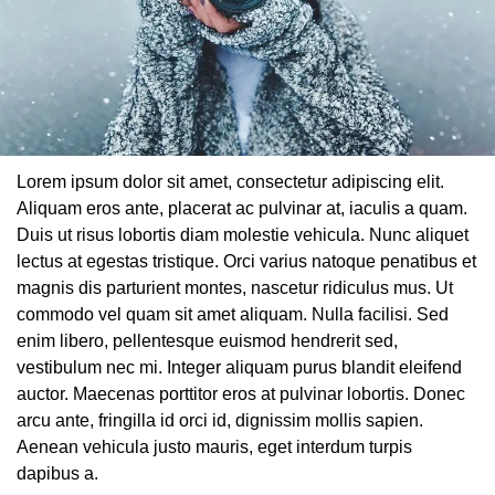
Lorem ipsum dolor sit amet, consectetur adipiscing elit.
Aliquam eros ante, placerat ac pulvinar at, iaculis a quam.
Duis ut risus lobortis diam molestie vehicula. Nunc aliquet
lectus at egestas tristique. Orci varius natoque penatibus et
magnis dis parturient montes, nascetur ridiculus mus. Ut
commodo vel quam sit amet aliquam. Nulla facilisi. Sed
enim libero, pellentesque euismod hendrerit sed,
vestibulum nec mi. Integer aliquam purus blandit eleifend
auctor. Maecenas porttitor eros at pulvinar lobortis. Donec
arcu ante, fringilla id orci id, dignissim mollis sapien.
Aenean vehicula justo mauris, eget interdum turpis
dapibus a.