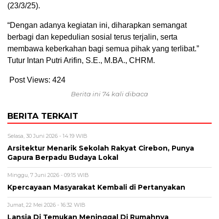
(23/3/25).
“Dengan adanya kegiatan ini, diharapkan semangat
berbagi dan kepedulian sosial terus terjalin, serta
membawa keberkahan bagi semua pihak yang terlibat.”
Tutur Intan Putri Arifin, S.E., M.BA., CHRM.
Post Views:
424
Berita ini 74 kali dibaca
BERITA TERKAIT
Selasa, 30 Juni 2026 - 14:19 WIB
Arsitektur Menarik Sekolah Rakyat Cirebon, Punya
Gapura Berpadu Budaya Lokal
Minggu, 7 Juni 2026 - 09:15 WIB
Kpercayaan Masyarakat Kembali di Pertanyakan
Jumat, 22 Mei 2026 - 16:32 WIB
Lansia Di Temukan Meninggal Di Rumahnya