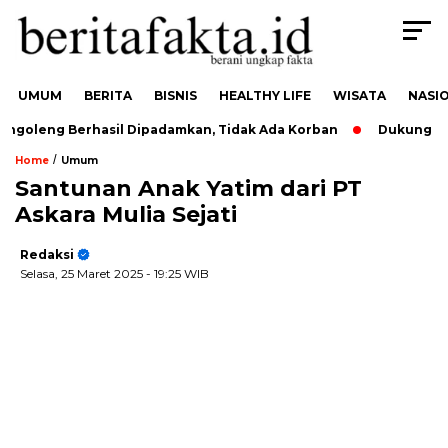
UMUM
BERITA
BISNIS
HEALTHY LIFE
WISATA
NASI
goleng Berhasil Dipadamkan, Tidak Ada Korban
Dukung Usut
/
Home
Umum
Santunan Anak Yatim dari PT
Askara Mulia Sejati
Redaksi
Selasa, 25 Maret 2025
- 19:25 WIB