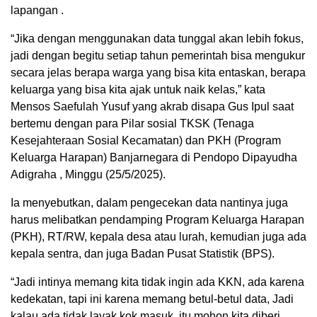
lapangan .
“Jika dengan menggunakan data tunggal akan lebih fokus,
jadi dengan begitu setiap tahun pemerintah bisa mengukur
secara jelas berapa warga yang bisa kita entaskan, berapa
keluarga yang bisa kita ajak untuk naik kelas,” kata
Mensos Saefulah Yusuf yang akrab disapa Gus Ipul saat
bertemu dengan para Pilar sosial TKSK (Tenaga
Kesejahteraan Sosial Kecamatan) dan PKH (Program
Keluarga Harapan) Banjarnegara di Pendopo Dipayudha
Adigraha , Minggu (25/5/2025).
Ia menyebutkan, dalam pengecekan data nantinya juga
harus melibatkan pendamping Program Keluarga Harapan
(PKH), RT/RW, kepala desa atau lurah, kemudian juga ada
kepala sentra, dan juga Badan Pusat Statistik (BPS).
“Jadi intinya memang kita tidak ingin ada KKN, ada karena
kedekatan, tapi ini karena memang betul-betul data, Jadi
kalau ada tidak layak kok masuk, itu mohon kita diberi