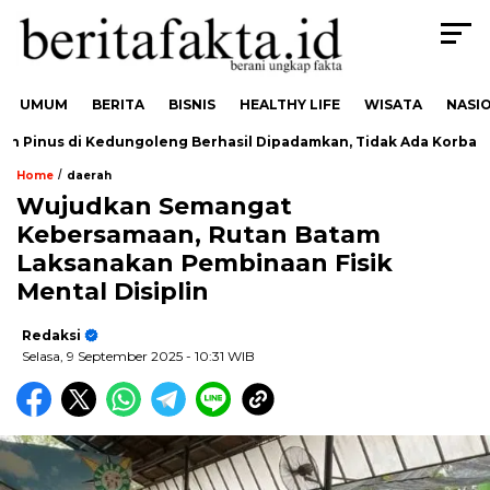
UMUM
BERITA
BISNIS
HEALTHY LIFE
WISATA
NASI
Pinus di Kedungoleng Berhasil Dipadamkan, Tidak Ada Korban
/
Home
daerah
Wujudkan Semangat
Kebersamaan, Rutan Batam
Laksanakan Pembinaan Fisik
Mental Disiplin
Redaksi
Selasa, 9 September 2025
- 10:31 WIB