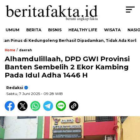
UMUM
BERITA
BISNIS
HEALTHY LIFE
WISATA
NASI
n Pinus di Kedungoleng Berhasil Dipadamkan, Tidak Ada Korban
/
Home
daerah
Alhamdulillaah, DPD GWI Provinsi
Banten Sembelih 2 Ekor Kambing
Pada Idul Adha 1446 H
Redaksi
Sabtu, 7 Juni 2025
- 09:28 WIB