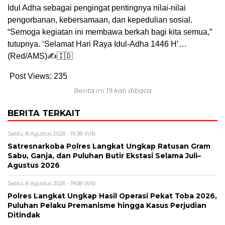
Idul Adha sebagai pengingat pentingnya nilai-nilai
pengorbanan, kebersamaan, dan kepedulian sosial.
“Semoga kegiatan ini membawa berkah bagi kita semua,”
tutupnya. ‘Selamat Hari Raya Idul-Adha 1446 H’…
(Red/AMS)✍🇮🇩
Post Views:
235
Berita ini 19 kali dibaca
BERITA TERKAIT
Sabtu, 8 Agustus 2026 - 19:38 WIB
Satresnarkoba Polres Langkat Ungkap Ratusan Gram
Sabu, Ganja, dan Puluhan Butir Ekstasi Selama Juli–
Agustus 2026
Sabtu, 8 Agustus 2026 - 19:08 WIB
Polres Langkat Ungkap Hasil Operasi Pekat Toba 2026,
Puluhan Pelaku Premanisme hingga Kasus Perjudian
Ditindak