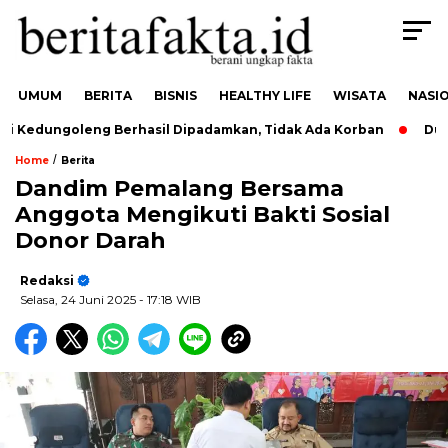
UMUM
BERITA
BISNIS
HEALTHY LIFE
WISATA
NASI
 Kedungoleng Berhasil Dipadamkan, Tidak Ada Korban
Dukun
/
Home
Berita
Dandim Pemalang Bersama
Anggota Mengikuti Bakti Sosial
Donor Darah
Redaksi
Selasa, 24 Juni 2025
- 17:18 WIB