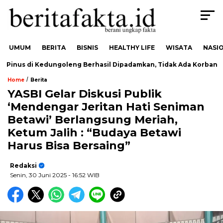
UMUM
BERITA
BISNIS
HEALTHY LIFE
WISATA
NASI
inus di Kedungoleng Berhasil Dipadamkan, Tidak Ada Korban
/
Home
Berita
YASBI Gelar Diskusi Publik
‘Mendengar Jeritan Hati Seniman
Betawi’ Berlangsung Meriah,
Ketum Jalih : “Budaya Betawi
Harus Bisa Bersaing”
Redaksi
Senin, 30 Juni 2025
- 16:52 WIB