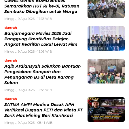
Gowes Meriah BUMD Brebes
Semarakkan HUT RI ke-81, Ratusan
Sembako Dibagikan untuk Warga
Minggu, 9 Agu 2026 - 17:35 WIB
daerah
Banjarnegara Movies 2026 Jadi
Panggung Kreativitas Pelajar,
Angkat Kearifan Lokal Lewat Film
Minggu, 9 Agu 2026 - 13:03 WIB
daerah
Aqib Ardiansyah Salurkan Bantuan
Pengelolaan Sampah dan
Penanganan B3 di Desa Karang
Salam
Minggu, 9 Agu 2026 - 12:58 WIB
daerah
SATMA AMPI Madina Desak APH
Verifikasi Dugaan PETI dan Minta PT
Sorik Mas Mining Beri Klarifikasi
Minggu, 9 Agu 2026 - 08:41 WIB