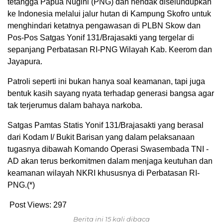
tetangga Papua Nugini (PNG) dan hendak diselundupkan
ke Indonesia melalui jalur hutan di Kampung Skofro untuk
menghindari ketatnya pengawasan di PLBN Skow dan
Pos-Pos Satgas Yonif 131/Brajasakti yang tergelar di
sepanjang Perbatasan RI-PNG Wilayah Kab. Keerom dan
Jayapura.
Patroli seperti ini bukan hanya soal keamanan, tapi juga
bentuk kasih sayang nyata terhadap generasi bangsa agar
tak terjerumus dalam bahaya narkoba.
Satgas Pamtas Statis Yonif 131/Brajasakti yang berasal
dari Kodam I/ Bukit Barisan yang dalam pelaksanaan
tugasnya dibawah Komando Operasi Swasembada TNI -
AD akan terus berkomitmen dalam menjaga keutuhan dan
keamanan wilayah NKRI khususnya di Perbatasan RI-
PNG.(*)
Post Views:
297
Berita ini 15 kali dibaca