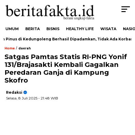
UMUM
BERITA
BISNIS
HEALTHY LIFE
WISATA
NASI
Pinus di Kedungoleng Berhasil Dipadamkan, Tidak Ada Korban
/
Home
daerah
Satgas Pamtas Statis RI-PNG Yonif
131/Brajasakti Kembali Gagalkan
Peredaran Ganja di Kampung
Skofro
Redaksi
Selasa, 8 Juli 2025
- 21:48 WIB