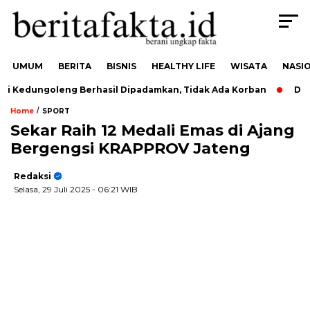
UMUM
BERITA
BISNIS
HEALTHY LIFE
WISATA
NASI
 Kedungoleng Berhasil Dipadamkan, Tidak Ada Korban
Dukun
/
Home
SPORT
Sekar Raih 12 Medali Emas di Ajang
Bergengsi KRAPPROV Jateng
Redaksi
Selasa, 29 Juli 2025
- 06:21 WIB