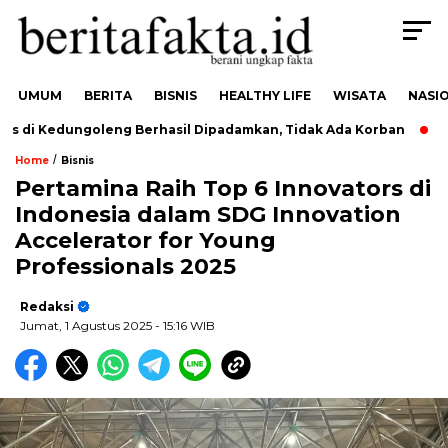
UMUM
BERITA
BISNIS
HEALTHY LIFE
WISATA
NASI
di Kedungoleng Berhasil Dipadamkan, Tidak Ada Korban
Duk
/
Home
Bisnis
Pertamina Raih Top 6 Innovators di
Indonesia dalam SDG Innovation
Accelerator for Young
Professionals 2025
Redaksi
Jumat, 1 Agustus 2025
- 15:16 WIB