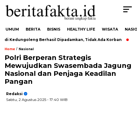
UMUM
BERITA
BISNIS
HEALTHY LIFE
WISATA
NASI
i Kedungoleng Berhasil Dipadamkan, Tidak Ada Korban
Duku
/
Home
Nasional
Polri Berperan Strategis
Mewujudkan Swasembada Jagung
Nasional dan Penjaga Keadilan
Pangan
Redaksi
Sabtu, 2 Agustus 2025
- 17:40 WIB