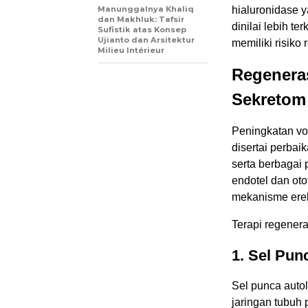
Manunggalnya Khaliq
hialuronidase 
dan Makhluk: Tafsir
dinilai lebih t
Sufistik atas Konsep
Ujianto dan Arsitektur
memiliki risiko
Milieu Intérieur
Regeneras
Sekretom
Peningkatan vo
disertai perbaik
serta berbagai
endotel dan ot
mekanisme erek
Terapi regener
1. Sel Pun
Sel punca autol
jaringan tubuh 