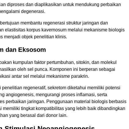
ian diproses dan diaplikasikan untuk mendukung perbaikan
mengalami degenerasi.
bertujuan membantu regenerasi struktur jaringan dan
 elastisitas korpus kavernosum melalui mekanisme biologis
s menjadi objek penelitian klinis.
om dan Eksosom
akan kumpulan faktor pertumbuhan, sitokin, dan molekul
ihasilkan oleh sel punca. Komponen ini berperan sebagai
kasi antar sel melalui mekanisme parakrin.
penelitian regeneratif, sekretom diketahui memiliki potensi
g angiogenesis, mengurangi proses inflamasi, serta
s perbaikan jaringan. Penggunaan material biologis berbasis
ai memiliki tingkat kompatibilitas yang lebih baik dibandingkan
an yang berasal dari donor lain.
 Stimulasi Neoangiogenesis