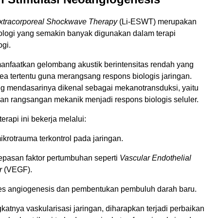
Extracorporeal Shockwave Therapy
(Li-ESWT) merupakan
nologi yang semakin banyak digunakan dalam terapi
ogi.
anfaatkan gelombang akustik berintensitas rendah yang
ea tertentu guna merangsang respons biologis jaringan.
 mendasarinya dikenal sebagai mekanotransduksi, yaitu
an rangsangan mekanik menjadi respons biologis seluler.
 terapi ini bekerja melalui:
krotrauma terkontrol pada jaringan.
lepasan faktor pertumbuhan seperti
Vascular Endothelial
r
(VEGF).
ses angiogenesis dan pembentukan pembuluh darah baru.
tnya vaskularisasi jaringan, diharapkan terjadi perbaikan