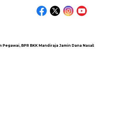
i, BPR BKK Mandiraja Jamin Dana Nasabah Aman
Satlantas 