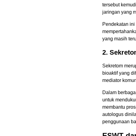
tersebut kemud
jaringan yang 
Pendekatan ini 
mempertahankan
yang masih teru
2. Sekret
Sekretom merup
bioaktif yang d
mediator komuni
Dalam berbagai 
untuk mendukun
membantu prose
autologus dinil
penggunaan bah
ESWT dan