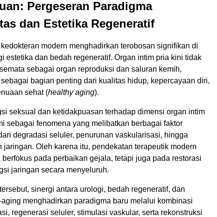
uan: Pergeseran Paradigma
tas dan Estetika Regeneratif
edokteran modern menghadirkan terobosan signifikan di
 estetika dan bedah regeneratif. Organ intim pria kini tidak
 semata sebagai organ reproduksi dan saluran kemih,
sebagai bagian penting dari kualitas hidup, kepercayaan diri,
enuaan sehat (
healthy aging
).
si seksual dan ketidakpuasan terhadap dimensi organ intim
mi sebagai fenomena yang melibatkan berbagai faktor
 dari degradasi seluler, penurunan vaskularisasi, hingga
jaringan. Oleh karena itu, pendekatan terapeutik modern
a berfokus pada perbaikan gejala, tetapi juga pada restorasi
ngsi jaringan secara menyeluruh.
ersebut, sinergi antara urologi, bedah regeneratif, dan
i-aging menghadirkan paradigma baru melalui kombinasi
i, regenerasi seluler, stimulasi vaskular, serta rekonstruksi