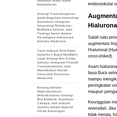
Resolusi Studi Islam
endovaskular un
Kedokteran
Sinergi Transdisipliner
Augmenta
pada Regulasi Imunologi
Autoimun: Integrasi
Hialurona
Imunologi Molekular,
Biofisika Selular, dan
Teologi Sains dalam
Salah satu pro
Paradigma Advanced
Holistic Medicine
augmentasi ling
Hialuronat (
Hya
Teori Hukum Otot Kaku
(Ujianto’s Rigid Myofibril
cross-linked
).
Law): Sinergi Bio-Fisika
Selular, Integrasi Filosofi
Asam hialuronat
Transdisipliner, dan
Manifestasi Ilmiah
fasia Buck sehi
Futuristik Precision
Medicine
mampu mengikat
peningkatan vol
Kidung Selular
maupun jaringan
Makrokosmos–
Mikrokosmos: Sinergi
Bio-Elektrik, Kuantum
Keunggulan meto
Cahaya, dan Hukum
Ujianto dalam Syariat
reversibel. Jika
Fitrah Autologus
tidak merata, 