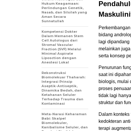
Pendahul
Hukum Keagamaan:
Perlindungan Genetik,
Nasab, dan Silsilah yang
Maskulini
Aman Secara
Sunnatullah
Perkembangan k
Kompetensi Dokter
bidang andrologi
Dalam Memanen Stem
Cell Autologus dari
lagi dipandang
Stromal Vascular
melainkan juga 
Fraction (SVF) Melalui
Minimal Aspirate
serta konsep p
Liposction dengan
Anestesi Lokal
Penurunan fung
Rekonstruksi
saat ini dipaha
Biomolekuar Thaharah:
biologis, mulai
Integrasi Prinsip
Aseptik-Antiseptik,
proses penuaan 
Dinamika Bedah, dan
Ketahanan Seluler
tidak lagi hany
Terhadap Trauma dan
struktur dan fu
Kontaminasi
Dalam konteks t
Meta-Narasi Keharaman
Babi: Skalpel
kedokteran ant
Biomolekuler,
Kanibalisme Seluler, dan
terapi augmentas