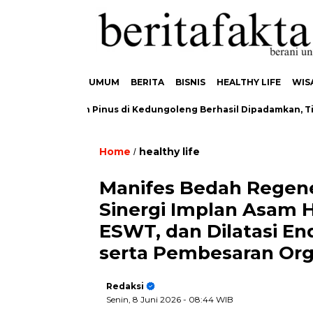
UMUM
BERITA
BISNIS
HEALTHY LIFE
WIS
ran Hutan Pinus di Kedungoleng Berhasil Dipadamkan, Tidak Ad
Home
healthy life
/
Manifes Bedah Regener
Sinergi Implan Asam H
ESWT, dan Dilatasi En
serta Pembesaran Orga
Redaksi
Senin, 8 Juni 2026
- 08:44 WIB