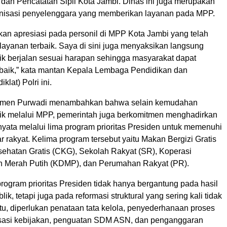
an Pencatatan Sipil Kota Jambi. Dinas ini juga merupakan
anisasi penyelenggara yang memberikan layanan pada MPP.
an apresiasi pada personil di MPP Kota Jambi yang telah
ayanan terbaik. Saya di sini juga menyaksikan langsung
ik berjalan sesuai harapan sehingga masyarakat dapat
 baik,” kata mantan Kepala Lembaga Pendidikan dan
klat) Polri ini.
Wamen Purwadi menambahkan bahwa selain kemudahan
ik melalui MPP, pemerintah juga berkomitmen menghadirkan
nyata melalui lima program prioritas Presiden untuk memenuhi
 rakyat. Kelima program tersebut yaitu Makan Bergizi Gratis
ehatan Gratis (CKG), Sekolah Rakyat (SR), Koperasi
n Merah Putih (KDMP), dan Perumahan Rakyat (PR).
rogram prioritas Presiden tidak hanya bergantung pada hasil
blik, tetapi juga pada reformasi struktural yang sering kali tidak
tu, diperlukan penataan tata kelola, penyederhanaan proses
nisasi kebijakan, penguatan SDM ASN, dan penganggaran