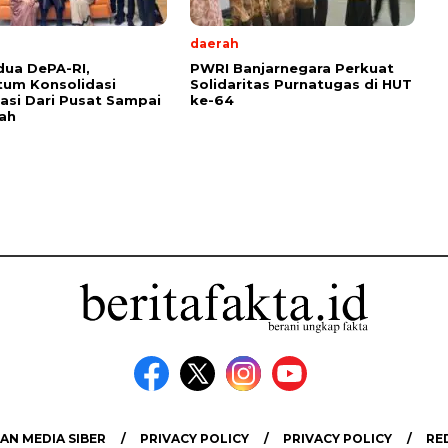
daerah
ua DePA-RI,
PWRI Banjarnegara Perkuat
um Konsolidasi
Solidaritas Purnatugas di HUT
asi Dari Pusat Sampai
ke-64
ah
N MEDIA SIBER
PRIVACY POLICY
PRIVACY POLICY
RE