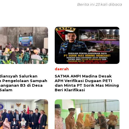
Berita ini 23 kali dibaca
daerah
diansyah Salurkan
SATMA AMPI Madina Desak
n Pengelolaan Sampah
APH Verifikasi Dugaan PETI
anganan B3 di Desa
dan Minta PT Sorik Mas Mining
 Salam
Beri Klarifikasi