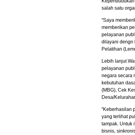
Kependudukan d
salah satu org
“Saya memberik
memberikan pel
pelayanan publ
dilayani dengn
Pelatihan (Lemdi
Lebih lanjut 
pelayanan publ
negara secara 
kebutuhan dasar
(MBG), Cek Kes
Desa/Keluraha
“Keberhasilan p
yang terlihat pu
tampak. Untuk i
bisnis, sinkro