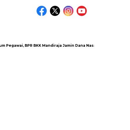
wai, BPR BKK Mandiraja Jamin Dana Nasabah Aman
Satlanta