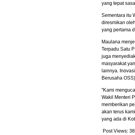
yang tepat sas
Sementara itu 
diresmikan ole
yang pertama d
Maulana menje
Terpadu Satu P
juga menyediak
masyarakat yan
lainnya. Inova
Berusaha OSS)
“Kami mengucap
Wakil Menteri
memberikan pel
akan terus kam
yang ada di Ko
Post Views:
38