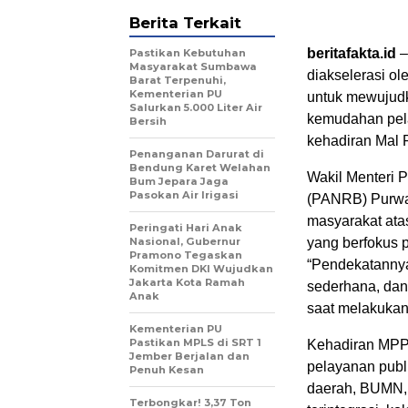
Berita Terkait
beritafakta.id
–
Pastikan Kebutuhan
Masyarakat Sumbawa
diakselerasi ol
Barat Terpenuhi,
Kementerian PU
untuk mewujudk
Salurkan 5.000 Liter Air
kemudahan pela
Bersih
kehadiran Mal 
Penanganan Darurat di
Bendung Karet Welahan
Wakil Menteri 
Bum Jepara Jaga
Pasokan Air Irigasi
(PANRB) Purwa
masyarakat ata
Peringati Hari Anak
Nasional, Gubernur
yang berfokus 
Pramono Tegaskan
“Pendekatannya
Komitmen DKI Wujudkan
Jakarta Kota Ramah
sederhana, dan
Anak
saat melakukan
Kementerian PU
Pastikan MPLS di SRT 1
Kehadiran MPP 
Jember Berjalan dan
pelayanan publi
Penuh Kesan
daerah, BUMN,
Terbongkar! 3,37 Ton