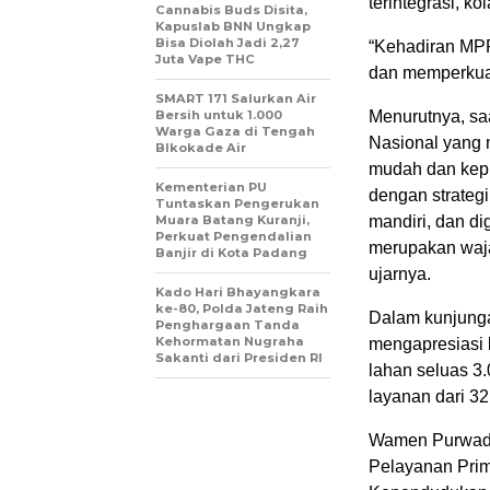
terintegrasi, ko
Cannabis Buds Disita,
Kapuslab BNN Ungkap
Bisa Diolah Jadi 2,27
“Kehadiran MPP
Juta Vape THC
dan memperkuat
SMART 171 Salurkan Air
Bersih untuk 1.000
Menurutnya, saa
Warga Gaza di Tengah
Nasional yang 
Blkokade Air
mudah dan kep
Kementerian PU
dengan strategi
Tuntaskan Pengerukan
Muara Batang Kuranji,
mandiri, dan di
Perkuat Pengendalian
merupakan wajah
Banjir di Kota Padang
ujarnya.
Kado Hari Bhayangkara
ke-80, Polda Jateng Raih
Dalam kunjunga
Penghargaan Tanda
Kehormatan Nugraha
mengapresiasi 
Sakanti dari Presiden RI
lahan seluas 3
layanan dari 32
Wamen Purwadi
Pelayanan Pri