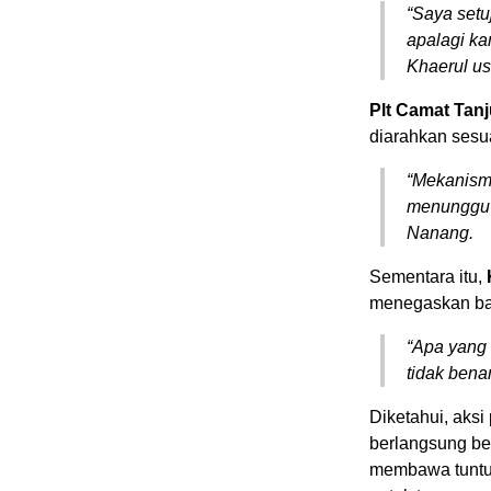
“Saya setu
apalagi ka
Khaerul us
Plt Camat Tan
diarahkan sesu
“Mekanism
menunggu s
Nanang.
Sementara itu,
menegaskan bah
“Apa yang 
tidak benar
Diketahui, aks
berlangsung beb
membawa tuntut