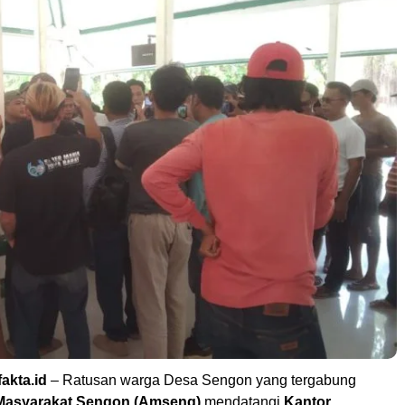
fakta.id
– Ratusan warga Desa Sengon yang tergabung
 Masyarakat Sengon (Amseng)
mendatangi
Kantor