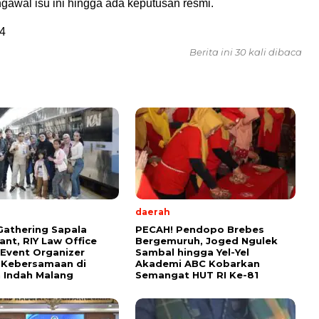
gawal isu ini hingga ada keputusan resmi.
4
Berita ini 30 kali dibaca
daerah
Gathering Sapala
PECAH! Pendopo Brebes
ant, RIY Law Office
Bergemuruh, Joged Ngulek
 Event Organizer
Sambal hingga Yel-Yel
 Kebersamaan di
Akademi ABC Kobarkan
 Indah Malang
Semangat HUT RI Ke-81