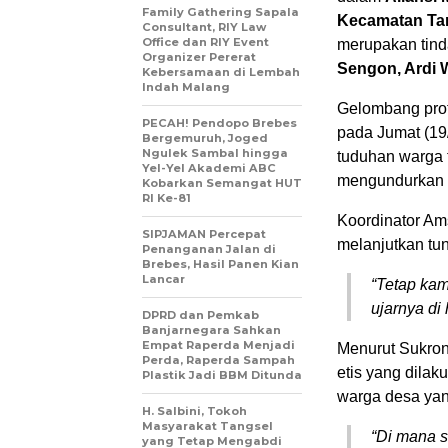
Family Gathering Sapala
Kecamatan Ta
Consultant, RIY Law
Office dan RIY Event
merupakan tind
Organizer Pererat
Sengon, Ardi 
Kebersamaan di Lembah
Indah Malang
Gelombang prote
PECAH! Pendopo Brebes
pada Jumat (19/
Bergemuruh, Joged
Ngulek Sambal hingga
tuduhan warga 
Yel-Yel Akademi ABC
mengundurkan d
Kobarkan Semangat HUT
RI Ke-81
Koordinator A
SIPJAMAN Percepat
melanjutkan tun
Penanganan Jalan di
Brebes, Hasil Panen Kian
Lancar
“Tetap kam
ujarnya di
DPRD dan Pemkab
Banjarnegara Sahkan
Empat Raperda Menjadi
Menurut Sukron
Perda, Raperda Sampah
etis yang dilak
Plastik Jadi BBM Ditunda
warga desa yan
H. Salbini, Tokoh
Masyarakat Tangsel
“Di mana s
yang Tetap Mengabdi