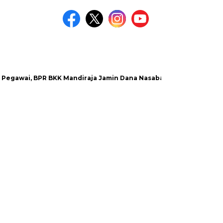
i, BPR BKK Mandiraja Jamin Dana Nasabah Aman
Satlantas 