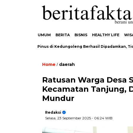
UMUM
BERITA
BISNIS
HEALTHY LIFE
WIS
aran Hutan Pinus di Kedungoleng Berhasil Dipadamkan, Tidak A
Home
daerah
/
Ratusan Warga Desa 
Kecamatan Tanjung, D
Mundur
Redaksi
Selasa, 23 September 2025
- 06:24 WIB