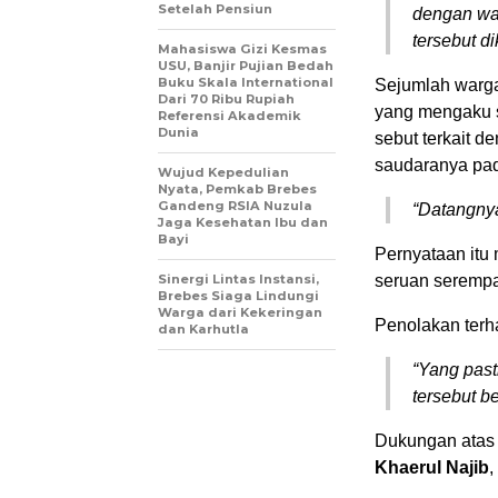
Setelah Pensiun
dengan war
tersebut d
Mahasiswa Gizi Kesmas
USU, Banjir Pujian Bedah
Buku Skala International
Sejumlah warga
Dari 70 Ribu Rupiah
yang mengaku s
Referensi Akademik
Dunia
sebut terkait 
saudaranya pa
Wujud Kepedulian
Nyata, Pemkab Brebes
Gandeng RSIA Nuzula
“Datangny
Jaga Kesehatan Ibu dan
Bayi
Pernyataan itu
Sinergi Lintas Instansi,
seruan seremp
Brebes Siaga Lindungi
Warga dari Kekeringan
Penolakan terha
dan Karhutla
“Yang past
tersebut be
Dukungan atas 
Khaerul Najib
,