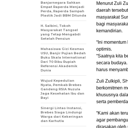
Banjarnegara Sahkan
Menurut Zuli Zu
Empat Raperda Menjadi
daerah tersebu
Perda, Raperda Sampah
Plastik Jadi BBM Ditunda
masyarakat Sun
bagi masyarakat
H. Salbini, Tokoh
Masyarakat Tangsel
kemandirian.
yang Tetap Mengabdi
Setelah Pensiun
“Ini momentum 
optimis.
Mahasiswa Gizi Kesmas
USU, Banjir Pujian Bedah
“Saatnya kita b
Buku Skala International
Dari 70 Ribu Rupiah
secara budaya.
Referensi Akademik
harus menyambu
Dunia
Wujud Kepedulian
Zuli Zulkipli,
Nyata, Pemkab Brebes
berkomitmen me
Gandeng RSIA Nuzula
Jaga Kesehatan Ibu dan
khususnya dala
Bayi
serta pemberda
Sinergi Lintas Instansi,
Brebes Siaga Lindungi
“Kami akan ter
Warga dari Kekeringan
agar pembanguna
dan Karhutla
dirasakan oleh 