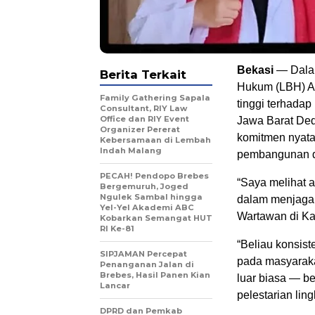
Bekasi
— Dala
Berita Terkait
Hukum (LBH) Arj
Family Gathering Sapala
tinggi terhada
Consultant, RIY Law
Office dan RIY Event
Jawa Barat Ded
Organizer Pererat
komitmen nyat
Kebersamaan di Lembah
Indah Malang
pembangunan d
PECAH! Pendopo Brebes
“Saya melihat 
Bergemuruh, Joged
Ngulek Sambal hingga
dalam menjaga s
Yel-Yel Akademi ABC
Wartawan di Ka
Kobarkan Semangat HUT
RI Ke-81
“Beliau konsis
SIPJAMAN Percepat
pada masyaraka
Penanganan Jalan di
Brebes, Hasil Panen Kian
luar biasa — b
Lancar
pelestarian lin
DPRD dan Pemkab