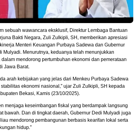
m sebuah wawancara eksklusif, Direktur Lembaga Bantuan
una Bakti Negara, Zuli Zulkipli, SH, memberikan apresiasi
p kinerja Menteri Keuangan Purbaya Sadewa dan Gubernur
i Mulyadi. Menurutnya, keduanya telah menunjukkan
a dalam mendorong pertumbuhan ekonomi dan pemerataan
i Jawa Barat.
ada arah kebijakan yang jelas dari Menkeu Purbaya Sadewa
tabilitas ekonomi nasional,” ujar Zuli Zulkipli, SH kepada
bupaten Bekasi, Kamis (23/10/2025).
ten menjaga keseimbangan fiskal yang berdampak langsung
t bawah. Dan di tingkat daerah, Gubernur Dedi Mulyadi juga
eliau mendorong pembangunan berbasis kearifan lokal serta
gkungan hidup.”