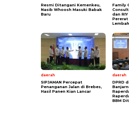
Resmi Ditangani Kemenkeu,
Family 
Nasib Whoosh Masuki Babak
Consult
Baru
dan RIY
Pererat
Lembah
daerah
daerah
SIPJAMAN Percepat
DPRD d
Penanganan Jalan di Brebes,
Banjar
Hasil Panen Kian Lancar
Raperda
Raperda
BBM Di