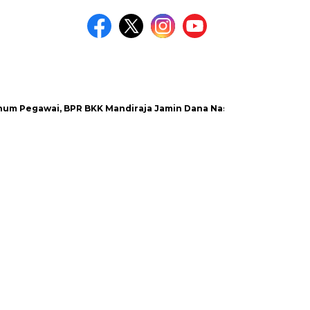
awai, BPR BKK Mandiraja Jamin Dana Nasabah Aman
Satlant