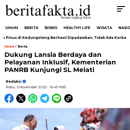
UMUM
BERITA
BISNIS
HEALTHY LIFE
WISATA
NASI
inus di Kedungoleng Berhasil Dipadamkan, Tidak Ada Korban
/
Home
Berita
Dukung Lansia Berdaya dan
Pelayanan Inklusif, Kementerian
PANRB Kunjungi SL Melati
Redaksi
Rabu, 5 November 2025
- 16:45 WIB