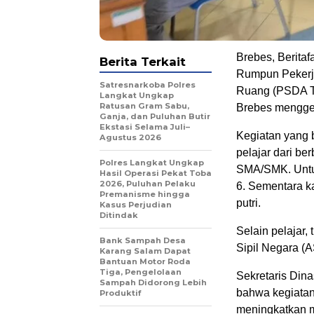
Brebes, Beritaf
Berita Terkait
Rumpun Pekerj
Satresnarkoba Polres
Ruang (PSDA T
Langkat Ungkap
Ratusan Gram Sabu,
Brebes menggel
Ganja, dan Puluhan Butir
Ekstasi Selama Juli–
Kegiatan yang b
Agustus 2026
pelajar dari be
Polres Langkat Ungkap
SMA/SMK. Untuk
Hasil Operasi Pekat Toba
2026, Puluhan Pelaku
6. Sementara k
Premanisme hingga
putri.
Kasus Perjudian
Ditindak
Selain pelajar, 
Bank Sampah Desa
Sipil Negara (A
Karang Salam Dapat
Bantuan Motor Roda
Tiga, Pengelolaan
Sekretaris Din
Sampah Didorong Lebih
bahwa kegiatan 
Produktif
meningkatkan m