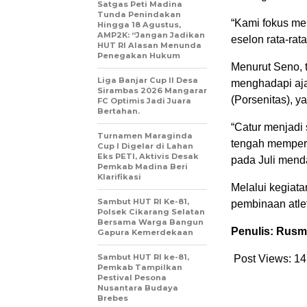
Satgas Peti Madina
Tunda Penindakan
“Kami fokus men
Hingga 18 Agustus,
AMP2K: “Jangan Jadikan
eselon rata-rata
HUT RI Alasan Menunda
Penegakan Hukum
Menurut Seno, t
Liga Banjar Cup II Desa
menghadapi aj
Sirambas 2026 Mangarar
(Porsenitas), y
FC Optimis Jadi Juara
Bertahan.
“Catur menjadi
Turnamen Maraginda
tengah mempers
Cup I Digelar di Lahan
Eks PETI, Aktivis Desak
pada Juli menda
Pemkab Madina Beri
Klarifikasi
Melalui kegiatan
Sambut HUT RI Ke-81,
pembinaan atlet 
Polsek Cikarang Selatan
Bersama Warga Bangun
Penulis: Rus
Gapura Kemerdekaan
Sambut HUT RI ke-81,
Post Views:
14
Pemkab Tampilkan
Pestival Pesona
Nusantara Budaya
Brebes