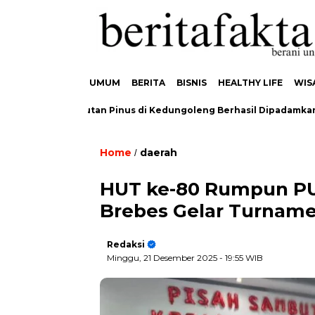
UMUM
BERITA
BISNIS
HEALTHY LIFE
WIS
ebakaran Hutan Pinus di Kedungoleng Berhasil Dipadamkan, Tid
Home
daerah
/
HUT ke-80 Rumpun PU
Brebes Gelar Turname
Redaksi
Minggu, 21 Desember 2025
- 19:55 WIB