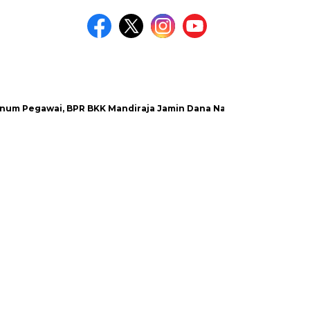
gawai, BPR BKK Mandiraja Jamin Dana Nasabah Aman
Satla