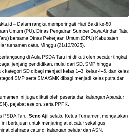
akta.id – Dalam rangka memperingati Hari Bakti ke-80
aan Umum (PU), Dinas Pengairan Sumber Daya Air dan Tata
aru) bersama Dinas Pekerjaan Umum (DPU) Kabupaten
ar turnamen catur, Minggu (21/12/2025).
erlangsung di Aula PSDA Taru ini diikuti oleh pecatur tingkat
rbagai jenjang pendidikan, mulai dari SD, SMP hingga
 kategori SD dibagi menjadi kelas 1–3, kelas 4–5, dan kelas
ategori SMP serta SMA/SMK dibagi menjadi kelas putra dan
turnamen ini juga diikuti oleh peserta dari kalangan Aparatur
SN), pejabat eselon, serta PPPK.
as PSDA Taru,
Seno Aji
, selaku Ketua Turnamen, mengatakan
ini bertujuan untuk menjaring atlet catur sekaligus
inat olahraga catur di kalangan pelajar dan ASN.