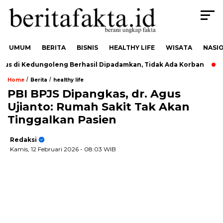
UMUM
BERITA
BISNIS
HEALTHY LIFE
WISATA
NASI
 di Kedungoleng Berhasil Dipadamkan, Tidak Ada Korban
Du
/
/
Home
Berita
healthy life
PBI BPJS Dipangkas, dr. Agus
Ujianto: Rumah Sakit Tak Akan
Tinggalkan Pasien
Redaksi
Kamis, 12 Februari 2026
- 08:03 WIB