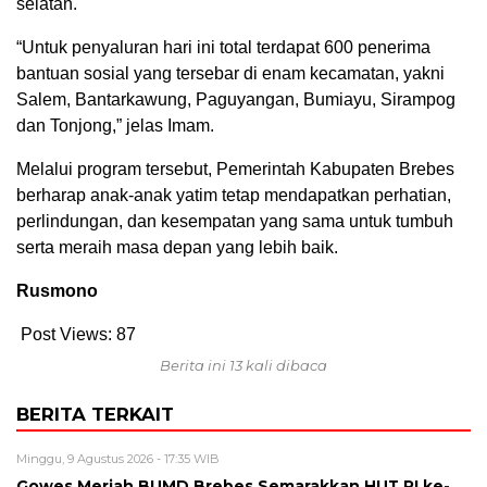
selatan.
“Untuk penyaluran hari ini total terdapat 600 penerima
bantuan sosial yang tersebar di enam kecamatan, yakni
Salem, Bantarkawung, Paguyangan, Bumiayu, Sirampog
dan Tonjong,” jelas Imam.
Melalui program tersebut, Pemerintah Kabupaten Brebes
berharap anak-anak yatim tetap mendapatkan perhatian,
perlindungan, dan kesempatan yang sama untuk tumbuh
serta meraih masa depan yang lebih baik.
Rusmono
Post Views:
87
Berita ini 13 kali dibaca
BERITA TERKAIT
Minggu, 9 Agustus 2026 - 17:35 WIB
Gowes Meriah BUMD Brebes Semarakkan HUT RI ke-