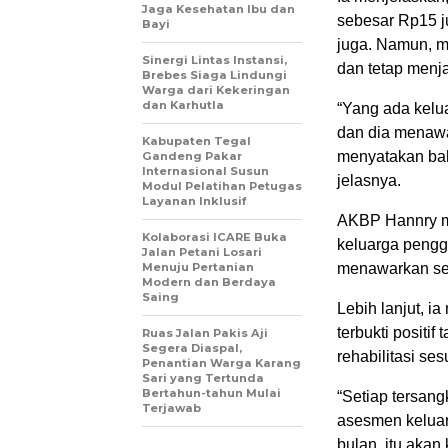
Jaga Kesehatan Ibu dan
sebesar Rp15 j
Bayi
juga. Namun, m
Sinergi Lintas Instansi,
dan tetap menja
Brebes Siaga Lindungi
Warga dari Kekeringan
dan Karhutla
“Yang ada kelu
dan dia menawa
Kabupaten Tegal
menyatakan bah
Gandeng Pakar
Internasional Susun
jelasnya.
Modul Pelatihan Petugas
Layanan Inklusif
AKBP Hannry me
Kolaborasi ICARE Buka
keluarga pengg
Jalan Petani Losari
Menuju Pertanian
menawarkan sej
Modern dan Berdaya
Saing
Lebih lanjut, 
terbukti positi
Ruas Jalan Pakis Aji
Segera Diaspal,
rehabilitasi s
Penantian Warga Karang
Sari yang Tertunda
Bertahun-tahun Mulai
“Setiap tersang
Terjawab
asesmen keluar
bulan, itu akan