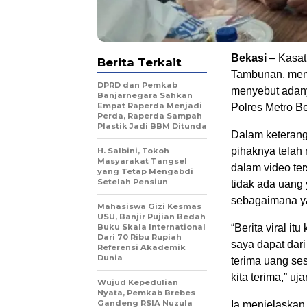
Bekasi
– Kasat
Berita Terkait
Tambunan, membe
DPRD dan Pemkab
menyebut adan
Banjarnegara Sahkan
Empat Raperda Menjadi
Polres Metro Be
Perda, Raperda Sampah
Plastik Jadi BBM Ditunda
Dalam keteran
pihaknya telah
H. Salbini, Tokoh
Masyarakat Tangsel
dalam video ter
yang Tetap Mengabdi
Setelah Pensiun
tidak ada uang
sebagaimana ya
Mahasiswa Gizi Kesmas
USU, Banjir Pujian Bedah
Buku Skala International
“Berita viral it
Dari 70 Ribu Rupiah
saya dapat dari
Referensi Akademik
Dunia
terima uang ses
kita terima,” u
Wujud Kepedulian
Nyata, Pemkab Brebes
Gandeng RSIA Nuzula
Ia menjelaskan