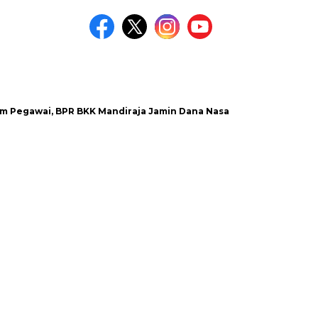
ai, BPR BKK Mandiraja Jamin Dana Nasabah Aman
Satlantas