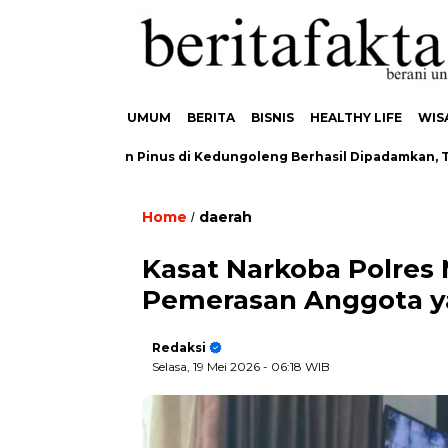
UMUM
BERITA
BISNIS
HEALTHY LIFE
WIS
karan Hutan Pinus di Kedungoleng Berhasil Dipadamkan, Tidak A
Home
daerah
/
Kasat Narkoba Polres 
Pemerasan Anggota yan
Redaksi
Selasa, 19 Mei 2026
- 06:18 WIB