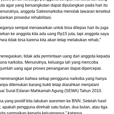
uta agar yang bersangkutan dapat dipulangkan pada hari itu
enurutnya, anggota Satresnarkoba menolak tawaran tersebut
lankan prosedur rehabilitasi.
arganya sempat menawarkan untuk bisa dilepas hari itu juga
rkan ke anggota kita ada uang Rp15 juta, tapi anggota saya
wa tidak bisa karena kita akan tetap melakukan rehab,”
negaskan, tidak ada permintaan uang dari anggota kepada
una narkoba. Menurutnya, keluarga lah yang mencoba
umlah uang agar proses penanganan dapat dipercepat.
ia menerangkan bahwa setiap pengguna narkoba yang hanya
f tanpa ditemukan barang bukti tetap diarahkan menjalani
esuai Surat Edaran Mahkamah Agung (SEMA) Tahun 2010.
ka yang positif kita lakukan asesmen ke BNN. Setelah hasil
, apakah pengguna direhab satu bulan, dua bulan, atau tiga
 kita sampaikan kepada keluarganya,” katanya.