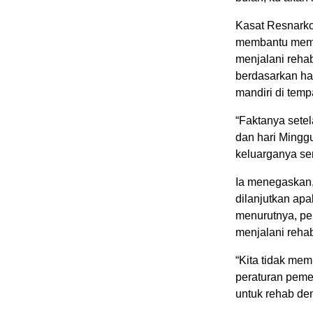
Kasat Resnark
membantu memb
menjalani reha
berdasarkan has
mandiri di tempa
“Faktanya setel
dan hari Mingg
keluarganya ser
Ia menegaskan,
dilanjutkan apa
menurutnya, pe
menjalani rehab
“Kita tidak me
peraturan pemer
untuk rehab de