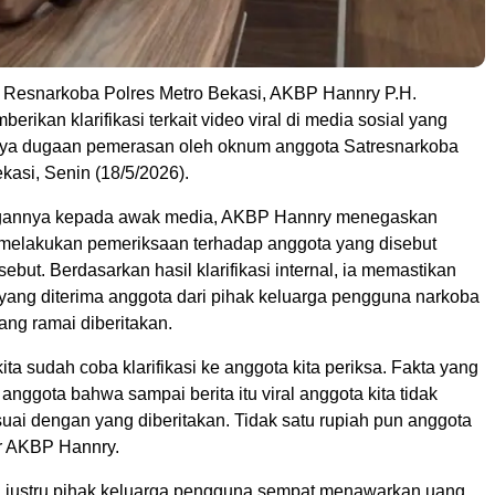
 Resnarkoba Polres Metro Bekasi, AKBP Hannry P.H.
rikan klarifikasi terkait video viral di media sosial yang
ya dugaan pemerasan oleh oknum anggota Satresnarkoba
kasi, Senin (18/5/2026).
gannya kepada awak media, AKBP Hannry menegaskan
 melakukan pemeriksaan terhadap anggota yang disebut
sebut. Berdasarkan hasil klarifikasi internal, ia memastikan
 yang diterima anggota dari pihak keluarga pengguna narkoba
ng ramai diberitakan.
u kita sudah coba klarifikasi ke anggota kita periksa. Fakta yang
 anggota bahwa sampai berita itu viral anggota kita tidak
uai dengan yang diberitakan. Tidak satu rupiah pun anggota
jar AKBP Hannry.
, justru pihak keluarga pengguna sempat menawarkan uang