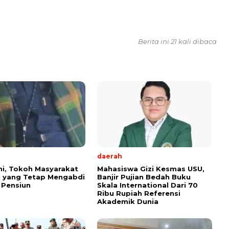
Berita ini 21 kali dibaca
daerah
ini, Tokoh Masyarakat
Mahasiswa Gizi Kesmas USU,
l yang Tetap Mengabdi
Banjir Pujian Bedah Buku
 Pensiun
Skala International Dari 70
Ribu Rupiah Referensi
Akademik Dunia