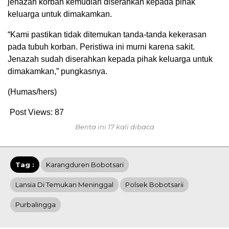
jenazah korban kemudian diserahkan kepada pihak
keluarga untuk dimakamkan.
“Kami pastikan tidak ditemukan tanda-tanda kekerasan
pada tubuh korban. Peristiwa ini murni karena sakit.
Jenazah sudah diserahkan kepada pihak keluarga untuk
dimakamkan,” pungkasnya.
(Humas/hers)
Post Views:
87
Berita ini 17 kali dibaca
Tag :
Karangduren Bobotsari
Lansia Di Temukan Meninggal
Polsek Bobotsarii
Purbalingga