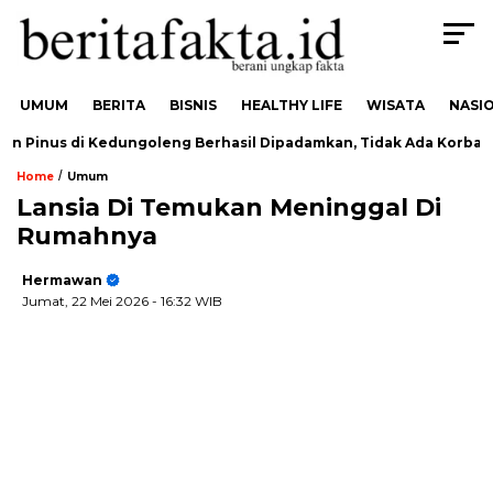
UMUM
BERITA
BISNIS
HEALTHY LIFE
WISATA
NASI
Pinus di Kedungoleng Berhasil Dipadamkan, Tidak Ada Korban
/
Home
Umum
Lansia Di Temukan Meninggal Di
Rumahnya
Hermawan
Jumat, 22 Mei 2026
- 16:32 WIB