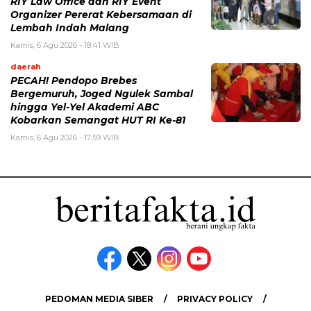
RIY Law Office dan RIY Event
Organizer Pererat Kebersamaan di
Lembah Indah Malang
Kamis, 6 Agu 2026 - 18:41 WIB
daerah
PECAH! Pendopo Brebes
Bergemuruh, Joged Ngulek Sambal
hingga Yel-Yel Akademi ABC
Kobarkan Semangat HUT RI Ke-81
Kamis, 6 Agu 2026 - 17:59 WIB
PEDOMAN MEDIA SIBER
PRIVACY POLICY